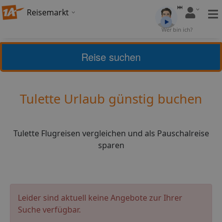
Reisemarkt
Bewertung:
4,3
Wer bin ich?
(
24
)
Bewerten
Reise suchen
Home
Urlaub
Frankreich
Tulette
Tulette Urlaub günstig buchen
Tulette Flugreisen vergleichen und als Pauschalreise
sparen
Leider sind aktuell keine Angebote zur Ihrer
Suche verfügbar.