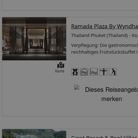
Ramada Plaza By Wyndh
Thailand Phuket (Thailand) - K
Verpflegung: Die gastronomisch
reichhaltiges Frühstücksbuffet
werden auf Wunsch zubereitet. 
Ausstattung: Das freundliche Pe
Karte
Einrichtungen des Hotels gehö
steht WLAN zur Verfügung. Hil
Unterbringung verfügt über ei
rollstuhlgerechte Einrichtunge
Schlendern und Stöbern einlade
oder auf dem Parkplatz (ohne 
Sicherheitsdienst, ein Babysitt
Betreuung, ein Transferservice
Münzwäscherei und ein eigener 
Geschäftlichem hilft das Busine