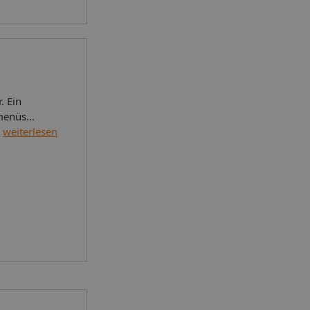
. Ein
rmenüs
.
weiterlesen
den
Im Haus
ten. Die
g und
e zum
ner Garage
he
e, eine
ung. Bei
: Eine