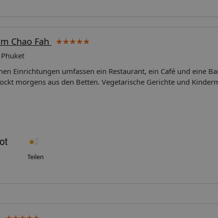
am Chao Fah
o Phuket
en Einrichtungen umfassen ein Restaurant, ein Café und eine Bar
 lockt morgens aus den Betten. Vegetarische Gerichte und Kinde
Lage: Das Hotel heißt die Gäste auf der Insel Phuket willkommen
rsonal an der Rezeption ist gerne bei allen Fragen behilflich. Zu 
ren eine Gepäckaufbewahrung, ein Safe und eine Wechselstube. 
festellung bei der Buchung von Ausflügen wird am Tourdesk gebo
ne Reihe von behindertengerechten Annehmlichkeiten. Ein Aufzu
n sind vorhanden. Es ist eine Reihe von Geschäften vorhanden, di
n. Bei einer Anreise mit dem Auto können die Gäste dieses in ei
Teilen
Gebühr) parken. Zu den weiteren Angeboten zählen ein 24h-
erservice, eine Kinderbetreuung, eine Autovermietung, medizinisc
, ein 24-Stunden-Zimmerservice, ein Weckdienst, ein Wäscheservic
Shuttlebus. Kostenfrei steht Gästen die Tageszeitung zur Verfüg
ss-Center gerne weiter und bietet ein Faxgerät an. Unterbringung