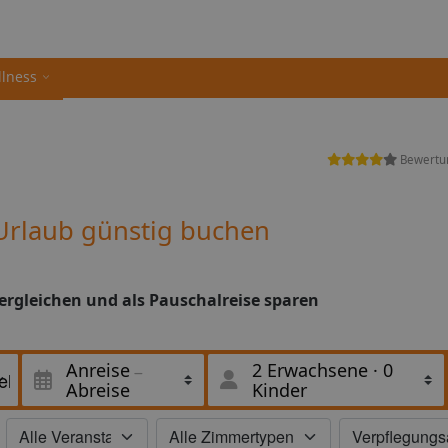
llness
Bewertu
Urlaub günstig buchen
ergleichen und als Pauschalreise sparen
Anreise
2 Erwachsene
·
0
Abreise
Kinder