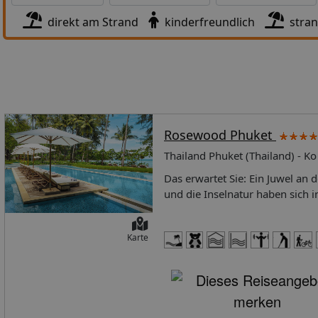
direkt am Strand
kinderfreundlich
stra
Rosewood Phuket
Thailand Phuket (Thailand) - K
Das erwartet Sie: Ein Juwel an der malerischen Emerald Bay. Sensible Thai-Kultur, moderner europäischer Stil und die Inselnatur haben sich in diesem Resort zu einem harmonischen Designkonzept vereint. Ein verstecktes Paradies – mit kurzen Wegen zum kräftig schlagenden Inselherz. Lage: Ort Tri-Trang Beach Lage & Umgebung Über 600 malerische Meter zieht sich die Beachfront, an der sich ein weißer, sanft abfallender Sandstrand und schattenspendende Palmen präsentieren. Die Lage auf einer Landzunge im Südwesten der Insel bietet den Gästen ein Ambiente der Ruhe und Privatheit – und doch liegt die geballte kulturelle Kraft der Insel nicht weit entfernt. Nur 30 Minuten sind es bis zu den Piers und Yachthäfen von Phuket. Eine kurze Fahrt über das Bergland führt zudem zur historischen Altstadt mit ihren inspirierenden Nachtmärkten und Kunstläden. Lage erste Strandlage Entfernungen: Flughafen Phuket International Airport ca. 40 km, Fahrzeit: ca. 60 Minuten (Die Transferzeit kann hiervon abweichen).Strand Patong Beach - City Centre ca. 3 km Das bietet Ihre Unterkunft: RaucherbereichCheck-in Zeit ab 15:00 UhrCheck-out Zeit bis 12:00 UhrEarly Check-in: täglich, gegen Gebühr, BarzahlungLate Check-out: 24 Stunden, gegen Gebühr, Barzahlung, Anfrage & Reservierung notwendigHoteleröffnung: 2017Rezeption: 24 Stunden, Sprachen: deutsch, englisch, russisch, Geldwechsel möglich, Hotelsafe: ohne GebührGästebetreuung: Sprachen: englisch, russischLiftGartenanlage, begrünter Innenhof, SonnenterrassePool: ohne Gebühr, Outdoor, Daybeds: ohne GebührBadetücher: ohne GebührSouvenirshop, Boutique, Juwelier, FriseurInternet: WLAN/WiFi, im gesamten Hotel (Anlage): ohne GebührInternetcafe: ohne GebührWäscheservice: gegen GebührConcierge Service, GepäckserviceZahlungsarten: TUI Card / VISA, MasterCard, American Express, DinersHaustier: Hund erlaubt: ohne Gebühr, Anfrage & Reservierung notwendig, Gewicht bis max. 7 kg, Katze erlaubtParkmöglichkeiten: Parkplatz (nach Verfügbarkeit), bewacht: ohne Gebühr, Anfrage & Reservierung nicht notwendig, Garage: ohne Gebühr, Anfrage & Reservierung nicht notwendig, Stellplätze, überdacht: ohne Gebühr, Anfrage & Reservierung nicht notwendig, Valet Parking: ohne GebührTagungseinrichtungen: Konferenzräume: 1, klimatisierte Tagungsräume, Tageslicht, Tagungsequipment: gegen Gebühr, Coffee Breaks: gegen GebührGröße des Hotels/Anlage: 17,6 haGebäudeanzahl: 13, Etagen: 3, Zimmer: 71, Nebengebäude: 13, Etagen Nebengebäude: 3, Villen: 17Landeskategorie: 5 Sterne Ihre Unterkunft bietet folgende Verpflegungsangebote: Frühstück: FrühstückHalbpension: Frühstück, AbendessenVollpension: Frühstück, Mittagessen, Abendessen Beschreibung der Verpflegungsangebote: Frühstück: täglich 07:00 Uhr - 11:00 Uhr, kontinental, amerikanisch, Buffet, à la carte, Frühstück ausschließlich auf dem ZimmerMittagessen: täglich 11:00 Uhr - 17:00 Uhr, à la carteAbendessen: täglich 17:00 
Karte