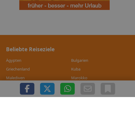
Beliebte Reiseziele
Ägypten
Bulgarien
Griechenland
Kuba
Malediven
Marokko
Portugal
Seychellen
Spanien
Thailand
Tunesien
Türkei
Sansibar