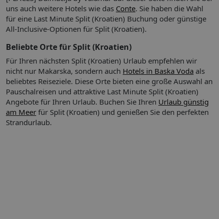
Tauchschule); Windsurfen (gegen Gebühr, angeboten
uns auch weitere Hotels wie das
Conte
. Sie haben die Wahl
durch lokale Anbieter)
für eine Last Minute Split (Kroatien) Buchung oder günstige
Ballsport: Billard (gegen Gebühr); Tennis (angeboten
All-Inclusive-Optionen für Split (Kroatien).
durch lokale Anbieter, gegen Gebühr)
Beliebte Orte für Split (Kroatien)
sonstiges Sportangebot: Darts (gegen Gebühr)
Tagesanimation: regelmäßig
Für Ihren nächsten Split (Kroatien) Urlaub empfehlen wir
Abendunterhaltung: regelmäßig
nicht nur Makarska, sondern auch
Hotels in Baska Voda
als
beliebtes Reiseziele. Diese Orte bieten eine große Auswahl an
Spa- & Wellnessbereich: Größe: 101-500 qm
Pauschalreisen und attraktive Last Minute Split (Kroatien)
Hamam (gegen Gebühr)
Angebote für Ihren Urlaub.
Buchen Sie Ihren
Urlaub günstig
Sauna (gegen Gebühr)
am Meer
für Split (Kroatien) und genießen Sie den perfekten
Services (gegen Gebühr): Massagen; Wellness- &
Strandurlaub.
Beautyanwendungen
Unterbringung(en):
#1
gemütlich
Zimmergröße (ca.): 16 qm
Dusche/WC
Föhn, Sat.-TV, Telefon
Balkon