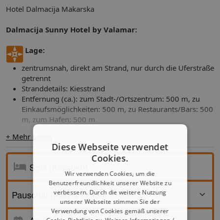
Hotel Dalmacija Makarska
Dalmacija Sunny Hotel by Valamar:
Lage:
zentrumsnah, direkt am Strand, nur durch die Uferstraße
getrennt
Stranddetails: Kiesstrand
Entfernung (ca.): zum Stadt-/Ortszentrum: 500 m, zu
Einkaufsmöglichkeiten: 500 m, zu Restaurants/Bars: 500
m, zum Hafen: 500 m
+ Mehr Lesen
Diese Webseite verwendet
Cookies.
Ausstattung:
Wir verwenden Cookies, um die
Anzahl Stockwerke: 10
Benutzerfreundlichkeit unserer Website zu
Anzahl Zimmer/Wohneinheiten insgesamt: 190
verbessern. Durch die weitere Nutzung
Empfangshalle, Rezeption, Hotelsafe(s) (gegen Gebühr),
unserer Webseite stimmen Sie der
WLAN (inklusive), im gesamten Gebäude
Verwendung von Cookies gemäß unserer
Anreise
Mehrere Restaurants