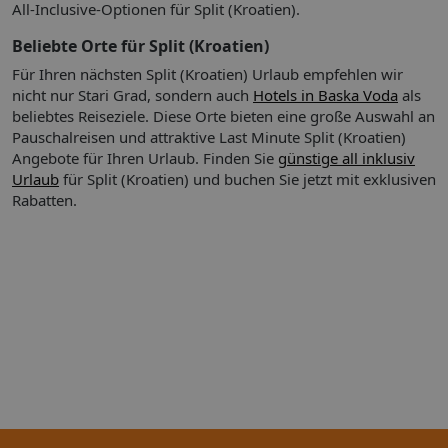
- 10-15 qm, Doppel, Meerseite, Twinbett, Dusche,
All-Inclusive-Optionen für Split (Kroatien).
Haartrockner, Klimaanlage, TV (Smart-TV), Balkon (möbliert)
Beliebte Orte für Split (Kroatien)
Doppelzimmer Superior Meerseite (DSC)
- 16-20 qm, Doppel, Meerseite, Meerblick (seitlich),
Für Ihren nächsten Split (Kroatien) Urlaub empfehlen wir
Doppelbetten (1 Queensize oder 1 Twin), Dusche,
nicht nur Stari Grad, sondern auch
Hotels in Baska Voda
als
Haartrockner, Klimaanlage, Minibar, TV (Smart-TV), Balkon
beliebtes Reiseziele. Diese Orte bieten eine große Auswahl an
(möbliert)
Pauschalreisen und attraktive Last Minute Split (Kroatien)
Familienzimmer Meerseite (FBC)
Angebote für Ihren Urlaub.
Finden Sie
günstige all inklusiv
- 31-35 qm, Vierbett, Meerseite, separates Schlafzimmer, 2
Urlaub
für Split (Kroatien) und buchen Sie jetzt mit exklusiven
Einzelbetten, Doppelbett, Dusche, Haartrockner, Klimaanlage,
Rabatten.
Minibar, Mini-Kühlschrank, TV (Smart-TV), Kaffeemaschine,
Balkon (möbliert)
Kinder:
- Zimmerausstattung: Babybett (ca. 5 EUR/Tag,
auf Anfrage), (ca. 5 CHF/Tag)
Wichtiger Hinweis:
Bei planmäßiger Ankunft im Zielgebiet
ab 04:00 Uhr morgens steht das Hotelzimmer am
Ankunftstag erst ab der offiziellen Check-In-Zeit des
jeweiligen Hotels zur Verfügung. Ebenso ist die offizielle
Check-Out-Zeit des Hotels am Tag der Abreise einzuhalten.
Dies schließt Rückflüge bis 3:00 Uhr am Folgetag ein. Früh-