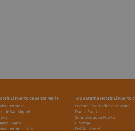
eck-Out-
zw.
Aufpreis
otels El Puerto de Santa Maria
Top 3 Sterne Hotels El Puerto 
 Vistahermosa
Sercotel Puerto de Santa María
io de San Miguel
Dunas Puerto
herry
Soho Boutique Puerto
uerto Sherry
Pinomar
Vistahermosa Hotel
Del Mar Hotel