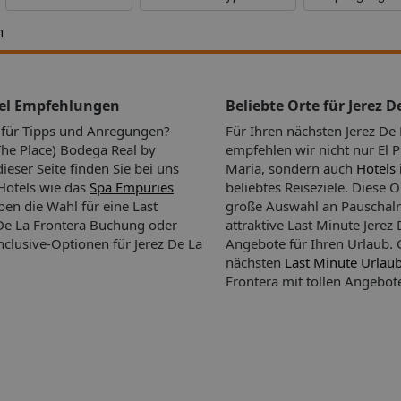
h
 km
aster
tel Empfehlungen
Beliebte Orte für Jerez D
d
n für Tipps und Anregungen?
Für Ihren nächsten Jerez De
ger
he Place) Bodega Real by
empfehlen wir nicht nur El 
immer am
ieser Seite finden Sie bei uns
Maria, sondern auch
Hotels 
Hotels
Hotels wie das
Spa Empuries
beliebtes Reiseziele. Diese O
ls am
aben die Wahl für eine Last
große Auswahl an Pauschalr
De La Frontera Buchung oder
attraktive Last Minute Jerez
er
nclusive-Optionen für Jerez De La
Angebote für Ihren Urlaub.
 je nach
nächsten
Last Minute Urlau
m
Frontera mit tollen Angebot
04:00
enso ist
halten.