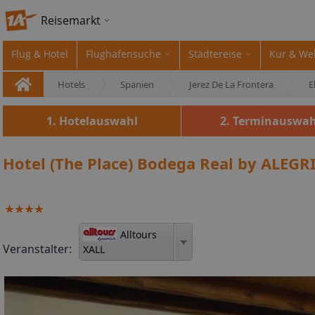
Reisemarkt
Flug & Hotel
Flughafensuche
Städtereise
Kur & We
Hotels
Spanien
Jerez De La Frontera
E
1. Hotelauswahl
2. Terminauswah
Hotel (The Place) Bodega Real by ALEGRIA
Alltours
Veranstalter:
XALL