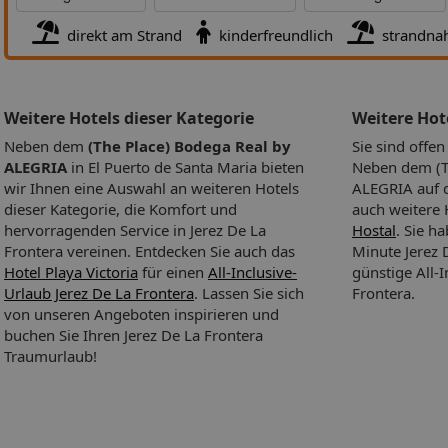
einem Restaurant genossen werden.
direkt am Strand
kinderfreundlich
strandna
Unterhaltung/Animation:
Freunde des Golfsports finden in 5
Entfernung einen Golfplatz.
Zusatzinfo:
Folgende Zahlungsarten werden akzeptiert: Euro/M
Weitere Hotels dieser Kategorie
Weitere Ho
Card und Visa Card. Für bestimmte Einrichtungen, Angebote un
Neben dem
(The Place) Bodega Real by
Sie sind offe
Aktivitäten können zusätzliche Gebühren anfallen. Bei planmäßi
ALEGRIA
in El Puerto de Santa Maria bieten
Neben dem (T
Ankunft im Zielgebiet ab 04:00 Uhr morgens steht das Hotelz
wir Ihnen eine Auswahl an weiteren Hotels
ALEGRIA auf d
Ankunftstag erst ab der offiziellen Check-In-Zeit des jeweiligen 
dieser Kategorie, die Komfort und
auch weitere 
zur Verfügung. Ebenso ist die offizielle Check-Out-Zeit des Hote
hervorragenden Service in Jerez De La
Hostal
. Sie h
Tag der Abreise einzuhalten. Bei planmäßigen Rückflügen bis
Frontera vereinen. Entdecken Sie auch das
Minute Jerez 
Mitternacht ist die offizielle Check-Out-Zeit des Hotels am Tag d
Hotel Playa Victoria
für einen
All-Inclusive-
günstige All-I
Abreise einzuhalten. Früh-Check-In bzw. Spät-Check-Out können
Urlaub Jerez De La Frontera
. Lassen Sie sich
Frontera.
Verfügbarkeit und gegen einen Aufpreis über unser Service Tea
von unseren Angeboten inspirieren und
hinzugebucht werden.
buchen Sie Ihren Jerez De La Frontera
Traumurlaub!
Wichtiger Hinweis:
Bei planmäßiger Ankunft im Zielgebiet ab 
Uhr morgens steht das Hotelzimmer am Ankunftstag erst ab der
offiziellen Check-In-Zeit des jeweiligen Hotels zur Verfügung. Eb
die offizielle Check-Out-Zeit des Hotels am Tag der Abreise einzu