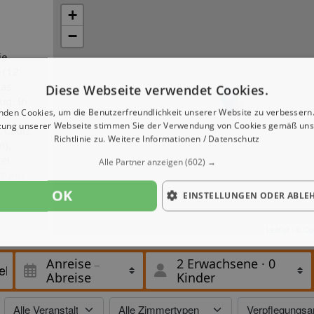
+
−
ie
 (12
das
Diese Webseite verwendet Cookies.
ug. In
nden Cookies, um die Benutzerfreundlichkeit unserer Website zu verbessern.
zung unserer Webseite stimmen Sie der Verwendung von Cookies gemäß uns
 Cadiz
Richtlinie zu.
Weitere Informationen / Datenschutz
m),
el
Alle Partner anzeigen
(602) →
ltung
el über
OK
EINSTELLUNGEN ODER ABLE
Leaflet
| ©
Op
Safes.
Anreise
2 Erwachsene
·
0
gung.
Abreise
Kinder
in