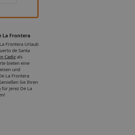
e La Frontera
 La Frontera Urlaub
Puerto de Santa
in Cadiz
als
rte bieten eine
eisen und
 De La Frontera
Genießen Sie Ihren
b
für Jerez De La
en!