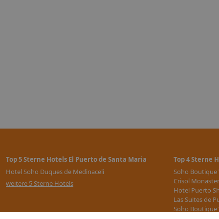
Bei planmäßigen Rückflügen bis Mitternacht ist die offizielle Ch
Zeit des Hotels am Tag der Abreise einzuhalten. Früh-Check-In b
Spät-Check-Out können je nach Verfügbarkeit und gegen einen 
über unser Service Team hinzugebucht werden.
Top 5 Sterne Hotels El Puerto de Santa Maria
Top 4 Sterne H
Hotel Soho Duques de Medinaceli
Soho Boutique
Crisol Monaster
weitere 5 Sterne Hotels
Hotel Puerto S
Las Suites de P
Soho Boutique 