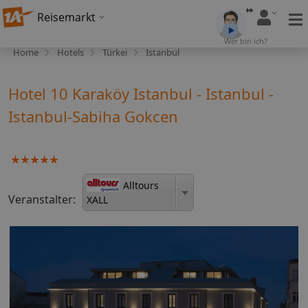
Reisemarkt
Wer bin ich?
Home
Hotels
Türkei
Istanbul
Hotel 10 Karaköy Istanbul - Istanbul -
Istanbul-Sabiha Gokcen
Alltours
Veranstalter:
XALL