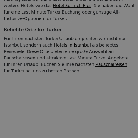
Frühstück
weitere Hotels wie das
Hotel Sürmeli Efes
. Sie haben die Wahl
für eine Last Minute Türkei Buchung oder günstige All-
Inclusive-Optionen für Türkei.
Restaurant
Bar
Beliebte Orte für Türkei
Für Ihren nächsten Türkei Urlaub empfehlen wir nicht nur
Istanbul, sondern auch
Hotels in Istanbul
als beliebtes
Reiseziele. Diese Orte bieten eine große Auswahl an
Sport & Fitness:
Als Sport- oder Freizeitmöglichkeit wird ein
Pauschalreisen und attraktive Last Minute Türkei Angebote
Fitnessstudio kostenpflichtig angeboten.
für Ihren Urlaub.
Buchen Sie Ihre nächsten
Pauschalreisen
Sport & Fitness
Gegen Gebühr (teils Fremdleistungen)
für Türkei bei uns zu besten Preisen.
Fitnessraum
So wohnen Sie:
In den Zimmern gibt es ein Badezimmer –
eine Klimaanlage und eine Heizung sorgen zudem für das
richtige Raumklima. Außerdem sind ein Safe, eine Minibar
und ein Schreibtisch verfügbar. Eine Tee-/Kaffeemaschine
zählt ebenfalls zur Standardeinrichtung. Verschiedene
Kommunikations- und Unterhaltungsmöglichkeiten werden
durch die komfortable Ausstattung mit einem