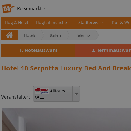
Reisemarkt
Flug & Hotel
Flughafensuche
Städtereise
Kur & We
Hotels
Italien
Palermo
1. Hotelauswahl
2. Terminauswah
Hotel 10 Serpotta Luxury Bed And Break
Alltours
Veranstalter:
XALL