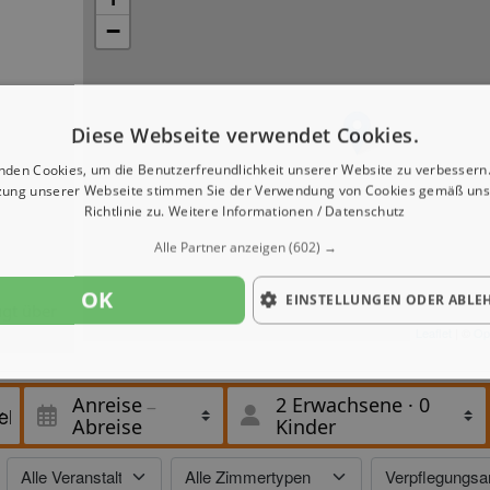
−
n
Diese Webseite verwendet Cookies.
nden Cookies, um die Benutzerfreundlichkeit unserer Website zu verbessern.
zung unserer Webseite stimmen Sie der Verwendung von Cookies gemäß uns
Richtlinie zu.
Weitere Informationen / Datenschutz
Alle Partner anzeigen
(602) →
OK
EINSTELLUNGEN ODER ABLE
ügt über
i allen
Leaflet
| ©
Op
ung und
 in den
 von
Anreise
2 Erwachsene
·
0
Abreise
Kinder
t über
aus
sen sich