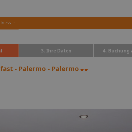
llness
l
3. Ihre Daten
4. Buchung 
fast - Palermo - Palermo