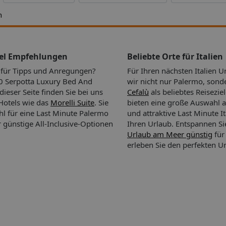
ung des
n die
h
ter den
, ein
eur und
tel Empfehlungen
Beliebte Orte für Italien
ist ein
n für Tipps und Anregungen?
Für Ihren nächsten Italien 
tiert:
 Serpotta Luxury Bed And
wir nicht nur Palermo, son
dieser Seite finden Sie bei uns
Cefalù
als beliebtes Reisezie
Hotels wie das
Morelli Suite
. Sie
bieten eine große Auswahl a
l für eine Last Minute Palermo
und attraktive Last Minute I
günstige All-Inclusive-Optionen
Ihren Urlaub.
Entspannen Si
Urlaub am Meer günstig
für
 Tag.
erleben Sie den perfekten Ur
l im
ter ein