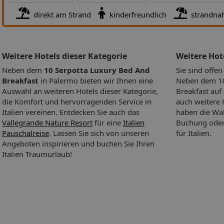
Güter für den täglichen Bedarf erwerben. Zur weiteren Einricht
Check-in von: 14:00:00
Hotels zählt ein TV-Raum. Bei einer Anreise mit dem Auto könne
Check-out bis: 11:00:00
direkt am Strand
kinderfreundlich
strandna
Gäste dieses in einer Garage oder auf dem Parkplatz parken. Un
Hoteleröffnung: 2011
weiteren Leistungen finden sich ein Babysitterservice, eine
WLAN/WiFi im Hotel: ohne Gebühr
Kinderbetreuung, eine Autovermietung, medizinische Betreuung
Lift
Transferservice, ein Zimmerservice, ein Wäscheservice, ein Fris
Minimarkt
Weitere Hotels dieser Kategorie
Weitere Ho
eine Münzwäscherei. Zur Unterstützung bei Geschäftstätigkeiten 
Zimmerservice
Neben dem
10 Serpotta Luxury Bed And
Sie sind offe
Faxgerät verfügbar. Folgende Kreditkarten werden im Haus akzep
Gesamtanzahl der Stockwerke: 4
Breakfast
in Palermo bieten wir Ihnen eine
Neben dem 10
American Express, Visa, Diners Club und MasterCard.
Gesamtanzahl der Zimmer: 3
Auswahl an weiteren Hotels dieser Kategorie,
Breakfast auf 
Das bietet Ihre Unterkunft
Zahlungsarten: American Express, Diners Club, EC Maestro,
die Komfort und hervorragenden Service in
auch weitere 
Mastercard, Visa
Italien vereinen. Entdecken Sie auch das
haben die Wah
Landeskategorie: 2,5 Sterne
Vallegrande Nature Resort
für eine
Italien
Buchung oder 
Pauschalreise
. Lassen Sie sich von unseren
für Italien.
Essen & Trinken:
Ein leckeres Frühstück schenkt Energie für den
Angeboten inspirieren und buchen Sie Ihren
Essen & Trinken
Italien Traumurlaub!
Frühstücksbuffet
Sport & Fitness:
Wohlige Entspannung verspricht der Whirlpoo
Badebereich. Abwechslung bieten verschiedene Angebote, darun
Fitnessstudio, Gymnastik, ein Spa und eine Sauna.