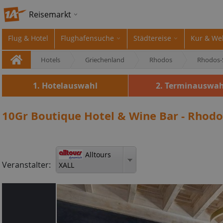
Reisemarkt
Flug & Hotel
Flughafensuche
Städtereise
Kur & We
Hotels
Griechenland
Rhodos
Rhodos-
1. Hotelauswahl
2. Terminauswah
10Gr Boutique Hotel & Wine Bar - Rhodo
Alltours
Veranstalter:
XALL