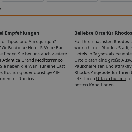
h
tel Empfehlungen
Beliebte Orte für Rhodo
n für Tipps und Anregungen?
Für Ihren nächsten Rhodos 
eiten,
Gr Boutique Hotel & Wine Bar
wir nicht nur Rhodos-Stadt,
te finden Sie bei uns auch weitere
Hotels in Ialysos
als beliebte
as
Atlantica Grand Mediterraneo
Orte bieten eine große Aus
 Sie haben die Wahl für eine Last
Pauschalreisen und attrakti
s Buchung oder günstige All-
Rhodos Angebote für Ihren 
ionen für Rhodos.
jetzt Ihren
Urlaub buchen
fü
besten Konditionen.
ine
fügung.
chbar.