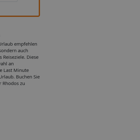
s
Urlaub empfehlen
 sondern auch
s Reiseziele. Diese
wahl an
ve Last Minute
Urlaub.
Buchen Sie
r Rhodos zu