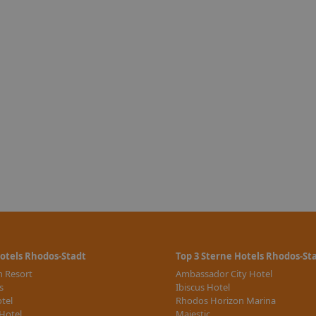
n in
gen) mit
icket
eisen
 Abflüge
Hotels Rhodos-Stadt
Top 3 Sterne Hotels Rhodos-St
t ist
 Resort
Ambassador City Hotel
ket ist
s
Ibiscus Hotel
tel
Rhodos Horizon Marina
Hotel
Majestic