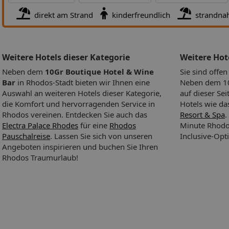
Täglich wird ein nahrhaftes Frühstück serviert.
Essen & Trinken
direkt am Strand
kinderfreundlich
strandna
Bar
Weitere Hotels dieser Kategorie
Weitere Ho
Sport & Fitness:
Eine Sonnenterrasse lädt zum Verweilen ein.
Neben dem
10Gr Boutique Hotel & Wine
Sie sind offe
Abwechslung bieten verschiedene Angebote, darunter Angeln, R
Bar
in Rhodos-Stadt bieten wir Ihnen eine
Neben dem 10
Windsurfen, Schnorcheln, Tauchen und ein Spa.
Auswahl an weiteren Hotels dieser Kategorie,
auf dieser Sei
Wassersport
die Komfort und hervorragenden Service in
Hotels wie d
Windsurfen
Rhodos vereinen. Entdecken Sie auch das
Resort & Spa
.
PADI Tauchschule
Electra Palace Rhodes
für eine
Rhodos
Minute Rhodo
Pauschalreise
. Lassen Sie sich von unseren
Inclusive-Opt
Angeboten inspirieren und buchen Sie Ihren
Rhodos Traumurlaub!
So wohnen Sie:
Für einen angenehmen Aufenthalt sorgen die
komfortablen Unterkünfte des Hotels. In den Zimmern gibt es e
Heizung. WiFi (ohne Gebühr) steht den Gästen ebenfalls zur Ver
Das Haus bietet Nichtraucherzimmer.
So wohnen Sie
Heizung, Roomservice
Abweichende Zimmercodierungen zu tagesaktuellen Preisen bu