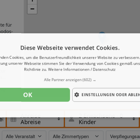
−
te für
hodos-
Diese Webseite verwendet Cookies.
nden Cookies, um die Benutzerfreundlichkeit unserer Website zu verbessern.
zung unserer Webseite stimmen Sie der Verwendung von Cookies gemäß uns
zur
Richtlinie zu.
Weitere Informationen / Datenschutz
Zur
m
Alle Partner anzeigen
(602) →
cht:
OK
EINSTELLUNGEN ODER ABLE
Leaflet
| ©
Op
rvice,
Anreise
2 Erwachsene
·
0
Abreise
Kinder
 Bar.