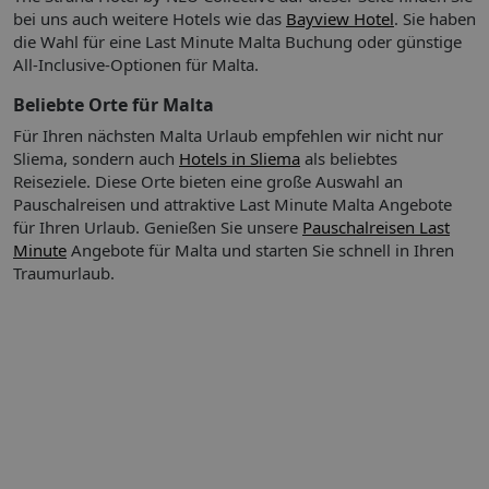
Frühstück
bei uns auch weitere Hotels wie das
Bayview Hotel
. Sie haben
Halbpension
die Wahl für eine Last Minute Malta Buchung oder günstige
All-Inclusive-Optionen für Malta.
Beschreibung der Verpflegungsangebote:
Beliebte Orte für Malta
Frühstück: kontinental, Buffet
Für Ihren nächsten Malta Urlaub empfehlen wir nicht nur
Abendessen
Sliema, sondern auch
Hotels in Sliema
als beliebtes
Reiseziele. Diese Orte bieten eine große Auswahl an
Pauschalreisen und attraktive Last Minute Malta Angebote
Restaurant
für Ihren Urlaub.
Genießen Sie unsere
Pauschalreisen Last
Bar
Minute
Angebote für Malta und starten Sie schnell in Ihren
Café
Traumurlaub.
Sport & Fitness:
Auf der Terrasse können die Gäste schönes
Wetter genießen. Wohlige Entspannung verspricht der
Whirlpool im Badebereich.
Wassersport
PADI Tauchschule
Sport & Fitness
Gegen Gebühr (teils Fremdleistungen)