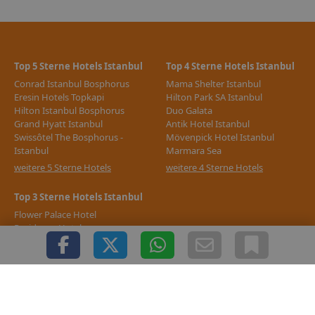
Top 5 Sterne Hotels Istanbul
Top 4 Sterne Hotels Istanbul
Conrad Istanbul Bosphorus
Mama Shelter Istanbul
Eresin Hotels Topkapi
Hilton Park SA Istanbul
Hilton Istanbul Bosphorus
Duo Galata
Grand Hyatt Istanbul
Antik Hotel Istanbul
Swissôtel The Bosphorus -
Mövenpick Hotel Istanbul
Istanbul
Marmara Sea
weitere 5 Sterne Hotels
weitere 4 Sterne Hotels
Top 3 Sterne Hotels Istanbul
Flower Palace Hotel
Residence Hotel
Dream Bosphorus Hotel
Grand Tahir
Nine Istanbul
weitere 3 Sterne Hotels