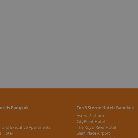
Hotels Bangkok
Top 3 Sterne Hotels Bangkok
Astera Sathorn
CityPoint Hotel
l and Executive Apartments
The Royal River Hotel
s Hotel
Siam Place Airport