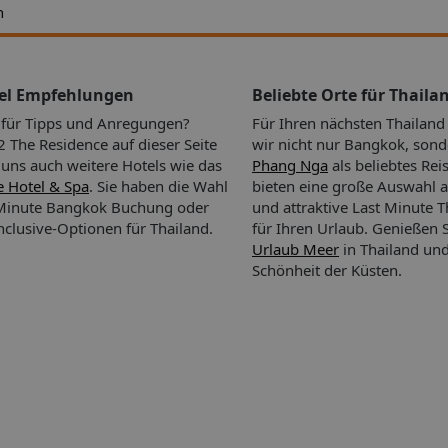
h
tel Empfehlungen
Beliebte Orte für Thaila
n für Tipps und Anregungen?
Für Ihren nächsten Thailan
The Residence auf dieser Seite
wir nicht nur Bangkok, son
i uns auch weitere Hotels wie das
Phang Nga
als beliebtes Rei
 Hotel & Spa
. Sie haben die Wahl
bieten eine große Auswahl a
t Minute Bangkok Buchung oder
und attraktive Last Minute 
Inclusive-Optionen für Thailand.
für Ihren Urlaub.
Genießen S
Urlaub Meer
in Thailand und
Schönheit der Küsten.