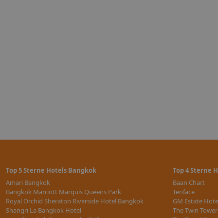
Top 5 Sterne Hotels Bangkok
Top 4 Sterne 
Amari Bangkok
Baan Chart
Bangkok Marriott Marquis Queens Park
Tenface
Royal Orchid Sheraton Riverside Hotel Bangkok
GM Estate Hote
Shangri La Bangkok Hotel
The Twin Tower