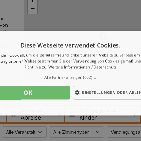
−
von
 von
 über:
Diese Webseite verwendet Cookies.
rei,
nden Cookies, um die Benutzerfreundlichkeit unserer Website zu verbessern.
t
zung unserer Webseite stimmen Sie der Verwendung von Cookies gemäß uns
Richtlinie zu.
Weitere Informationen / Datenschutz
inburi,
Alle Partner anzeigen
(602) →
OK
EINSTELLUNGEN ODER ABLE
Leaflet
| ©
Op
Anreise
2 Erwachsene
·
0
Abreise
Kinder