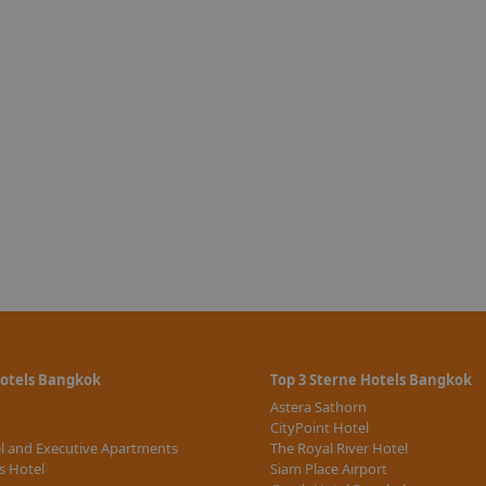
Hotels Bangkok
Top 3 Sterne Hotels Bangkok
Astera Sathorn
CityPoint Hotel
l and Executive Apartments
The Royal River Hotel
s Hotel
Siam Place Airport