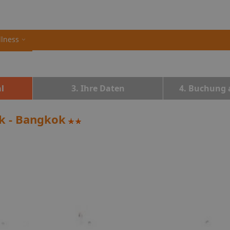
llness
l
3. Ihre Daten
4. Buchung 
ok - Bangkok