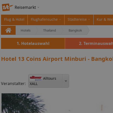
Reisemarkt
Flug & Hotel
Flughafensuche
Städtereise
Kur & We
Hotels
Thailand
Bangkok
1. Hotelauswahl
2. Terminauswah
Hotel 13 Coins Airport Minburi - Bangk
Alltours
Veranstalter:
XALL