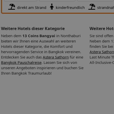
von Ausflügen wird am Tourdesk geboten. Wer mit dem Fahrze
anreist, kann es auf dem Parkplatz der Unterbringung abstellen.
Hoteleröffnung: 2002
direkt am Strand
kinderfreundlich
strandna
werden gängige Kreditkarten wie Visa und MasterCard als
Letzte Komplettrenovierung: 2009
Zahlungsmittel akzeptiert.
Rezeption
Das bietet Ihre Unterkunft
Lift
Zahlungsarten: TUI Card / VISA, MasterCard
Weitere Hotels dieser Kategorie
Weitere Ho
Parkmöglichkeiten: Parkplatz (nach Verfügbarkeit), unbewa
Neben dem
13 Coins Bangyai
in Nonthaburi
Sie sind offe
gegen Gebühr
bieten wir Ihnen eine Auswahl an weiteren
Neben dem 13 
Tagungseinrichtungen: Konferenzräume: 1
Hotels dieser Kategorie, die Komfort und
finden Sie be
Zimmer: 50
hervorragenden Service in Bangkok vereinen.
Astera Sathor
Landeskategorie: 3 Sterne
Entdecken Sie auch das
Astera Sathorn
für eine
Last Minute T
Bangkok Pauschalreise
. Lassen Sie sich von
All-Inclusive
unseren Angeboten inspirieren und buchen Sie
Ihren Bangkok Traumurlaub!
Essen & Trinken:
Die gastronomischen Einrichtungen umfassen
Speiseraum, einen Frühstückssaal und eine Bar. Verschiedene
Spezialitäten erwarten die Gäste in einem Nichtraucherrestauran
Klimaanlage. Ein kontinentales Frühstück lockt morgens aus den
Essen & Trinken
Ihre Unterkunft bietet folgende
Verpflegungsangebote:
Frühstück