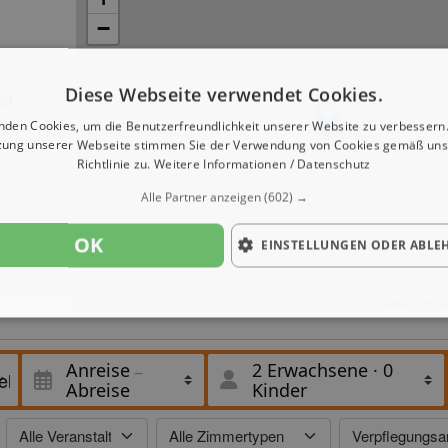
−
Diese Webseite verwendet Cookies.
nd
nden Cookies, um die Benutzerfreundlichkeit unserer Website zu verbessern.
s. Der
zung unserer Webseite stimmen Sie der Verwendung von Cookies gemäß uns
Richtlinie zu.
Weitere Informationen / Datenschutz
Alle Partner anzeigen
(602) →
OK
EINSTELLUNGEN ODER ABLE
zel- und
Leaflet
| ©
Op
 sind.
eit
, ein
Anreise
2 Erwachsene
·
0
Abreise
Kinder
 WLAN
Buchung