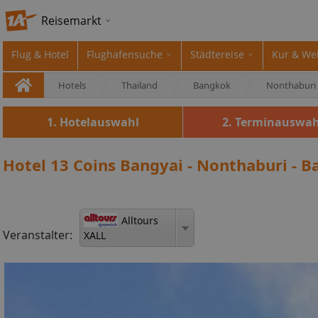
Reisemarkt
Flug & Hotel
Flughafensuche
Städtereise
Kur & We
Hotels
Thailand
Bangkok
Nonthaburi
1. Hotelauswahl
2. Terminauswah
Hotel 13 Coins Bangyai - Nonthaburi - 
Alltours
Veranstalter:
XALL