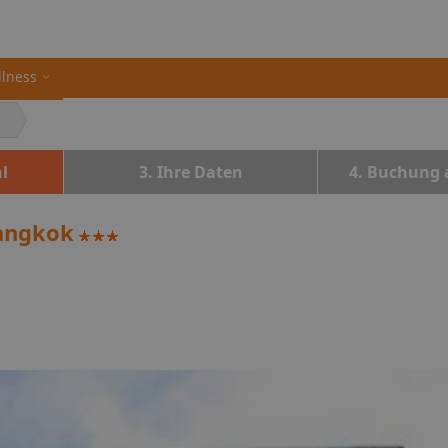
llness
l
3. Ihre Daten
4. Buchung 
Bangkok