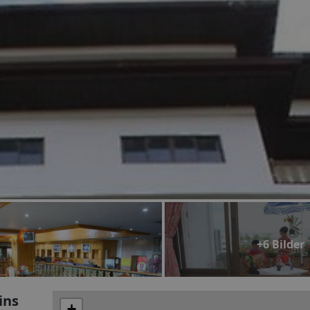
+6 Bilder
ins
+