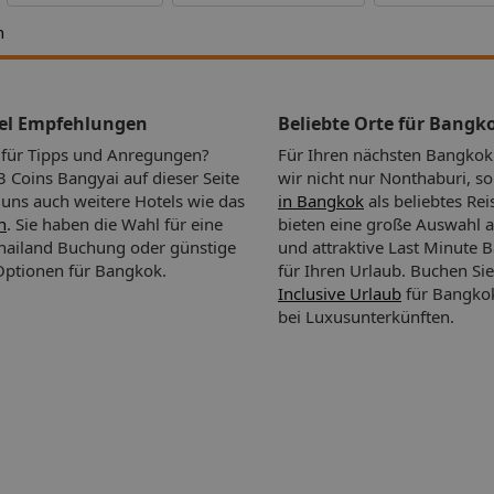
ug
 Es
h
tel Empfehlungen
Beliebte Orte für Bangk
cht:
n für Tipps und Anregungen?
Für Ihren nächsten Bangkok
Coins Bangyai auf dieser Seite
wir nicht nur Nonthaburi, 
i uns auch weitere Hotels wie das
in Bangkok
als beliebtes Rei
n
. Sie haben die Wahl für eine
bieten eine große Auswahl a
hailand Buchung oder günstige
und attraktive Last Minute
-Optionen für Bangkok.
für Ihren Urlaub.
Buchen Sie
Inclusive Urlaub
für Bangkok
bei Luxusunterkünften.
 einen
t mit
 Betten.