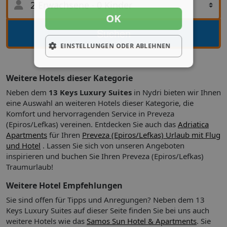
2 Erwachsene
·
0 Kinder
OK
Suche
Suchen
EINSTELLUNGEN ODER ABLEHNEN
Weitere Hotels dieser Kategorie
Neben dem
13 Keys Luxury Suites
in Nydri bieten wir Ihnen
eine Auswahl an weiteren Hotels dieser Kategorie, die
Komfort und hervorragenden Service in Preveza
(Epiros/Lefkas) vereinen. Entdecken Sie auch das
Adriatica
Apartments
für Ihren
Preveza (Epiros/Lefkas) Urlaub mit Flug
und Hotel
. Lassen Sie sich von unseren Angeboten
inspirieren und buchen Sie Ihren Preveza (Epiros/Lefkas)
Traumurlaub!
Weitere Hotel Empfehlungen
Sie sind offen für Tipps und Anregungen? Neben dem 13
Keys Luxury Suites auf dieser Seite finden Sie bei uns auch
weitere Hotels wie das
Samos Sun Hotel & Apartments
. Sie