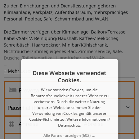
Zu den Einrichtungen und Dienstleistungen gehören
Klimaanlage, Parkplatz, Aufenthaltsraum, mehrsprachiges
Personal, Poolbar, Safe, Schwimmbad und WLAN.
Die Zimmer verfügen über Klimaanlage, Balkon/Terrasse,
Kabel-/Sat-TV, Reinigung/Haushalt, Kaffee-/Teekocher,
Schreibtisch, Haartrockner, Minibar/Kühlschrank,
Nichtraucherzimmer, eigenes Bad, Zimmerservice, Safe,
Dusche, Toilettenartikel, Handtücher und WLAN.
Notiz:
+ Mehr Lesen
Diese Webseite verwendet
Unterkunft nur für Erwachsene (ab 16 Jahren)
Cookies.
Check-in: 15.00 Uhr / Check-out: 12.00 Uhr
Wir verwenden Cookies, um die
Benutzerfreundlichkeit unserer Website zu
HOTEL GEÖFFNET VOM 1.05.2025 BIS 15.10.2025
verbessern. Durch die weitere Nutzung
unserer Webseite stimmen Sie der
Adresse: Nidri 31100 Lefkada Griechenland
Verwendung von Cookies gemäß unserer
Cookie-Richtlinie zu.
Weitere Informationen /
Anreise
Anreise
Abreise
Datenschutz
Abreise
Alle Partner anzeigen
(602) →