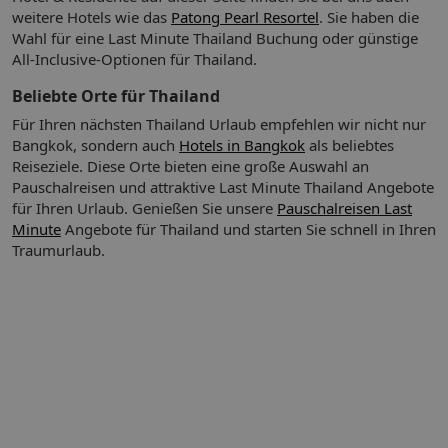
Satelliten-/Kabelempfang und WiFi (ohne Gebühr). Zu den
Klimaanlage individuell steuerbar
weitere Hotels wie das
Patong Pearl Resortel
. Sie haben die
Vorzügen der Zimmer gehören Hausschuhe. Im Badezimmer,
Balkon oder Terrasse
Wahl für eine Last Minute Thailand Buchung oder günstige
ausgestattet mit einer Dusche und einer Badewanne, gibt es
Bad oder Dusche
All-Inclusive-Optionen für Thailand.
einen Haartrockner. Als Besonderheit genießen die Gäste in
Badewanne
Beliebte Orte für Thailand
den Badezimmern Kosmetikartikel und eine Auswahl an
Kaffee/Teezubereiter
Handtüchern. Außerdem sind barrierefreie Badezimmer
Doppelbett
Für Ihren nächsten Thailand Urlaub empfehlen wir nicht nur
buchbar. Das Hotel bietet Familien- und Nichtraucherzimmer.
Doppelzimmer
Bangkok, sondern auch
Hotels in Bangkok
als beliebtes
So wohnen Sie
Föhn
Reiseziele. Diese Orte bieten eine große Auswahl an
WLAN/WiFi im Zimmer: ohne Gebühr
Pauschalreisen und attraktive Last Minute Thailand Angebote
Dusche
für Ihren Urlaub.
Genießen Sie unsere
Pauschalreisen Last
Tv
Minute
Angebote für Thailand und starten Sie schnell in Ihren
Abweichende Zimmercodierungen zu tagesaktuellen Preisen
Traumurlaub.
buchbar.
Ihre Vorteile:
Bitte beachten Sie!
Bei einer Paketreise mit
internationalem Flug ist das Zug zum Flug Ticket für
Abflughäfen in Deutschland (und dem EuroAirport Basel)
kostenfrei zubuchbar.
Das Zug zum Flug Ticket gilt nicht bei:
Buchung einer reinen Flugleistung,
Buchung einer Hotelleistung ohne Flug,