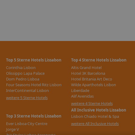
Buchung einer Hotelleistung ohne Flug,
Buchung von Leistungen (z.B. Hotel, Ausflüge oder
Mietwagen) mit einem separat dazu gebuchten Flug
Reisen von deutschen Abflughäfen zu den Zielflughäfen
EuroAirport Basel und Salzburg sowie innerdeutschen
Flugreisen
Abflüge von ausländischen Flughäfen, auch nicht für die
innerdeutsche Strecke bis zur Grenze
Top 5 Sterne Hotels Lissabon
Top 4 Sterne Hotels Lissabon
Für aus dem Ausland anreisende TUI Deutschland Gäste gilt
für Abflüge ab deutschen Flughäfen das Zug zum Flug Ticket
Corinthia Lisbon
Altis Grand Hotel
Olissippo Lapa Palace
Hotel 3K Barcelona
ab der Grenze innerhalb Deutschlands. Bei Buchung einer
Dom Pedro Lisboa
Hotel Britania Art Deco
Paketreise im Internet ist das Zug zum Flug Ticket bereits
Four Seasons Hotel Ritz Lisbon
Wilde Aparthotels Lisbon
inkludiert. Das Zug zum Flug Ticket ist eine Kooperation mit
InterContinental Lisbon
Liberdade
der Deutschen Bahn AG.
Alif Avenidas
weitere 5 Sterne Hotels
Mehr Informationen finden Sie auf
weitere 4 Sterne Hotels
http://www.tui.com/service-kontakt/zug-zum-flug/.
All Inclusive Hotels Lissabon
Privattransfer ist bei vielen Hotels zubuchbar.
Top 3 Sterne Hotels Lissabon
Lisbon Chiado Hotel & Spa
Ausgenommen bei Individuell-Buchungen
Ever Lisboa City Centre
weitere All Inclusive Hotels
Reiseexperten sind während Ihres Urlaubs 24 Stunden
Jorge V
(am Tag persönlich, telefonisch oder per E-Mail)