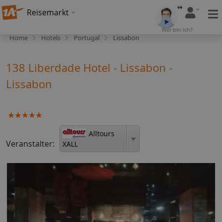
Reisemarkt
Wer bin ich?
Home
Hotels
Portugal
Lissabon
138 Liberdade Hotel - Lissabon -
Lissabon
Alltours
Veranstalter:
XALL