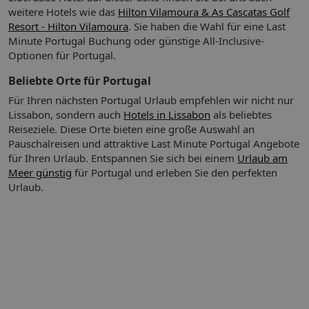
weitere Hotels wie das
Hilton Vilamoura & As Cascatas Golf
Resort - Hilton Vilamoura
. Sie haben die Wahl für eine Last
Minute Portugal Buchung oder günstige All-Inclusive-
So wohnen Sie:
In den Zimmern gibt es ein Badezimmer,
Optionen für Portugal.
über eine Klimaanlage lässt sich das Raumklima steuern. Ein
Balkon zählt zum Standard der meisten Zimmer und bietet
Beliebte Orte für Portugal
zusätzlichen Raum für Erholung und Entspannung während
Für Ihren nächsten Portugal Urlaub empfehlen wir nicht nur
des Aufenthalts. Außerdem sind ein Safe und eine Minibar
Lissabon, sondern auch
Hotels in Lissabon
als beliebtes
verfügbar. Zu den Vorzügen der Zimmer gehört ein
Reiseziele. Diese Orte bieten eine große Auswahl an
Minikühlschrank. Die Ausstattung wird von einem
Pauschalreisen und attraktive Last Minute Portugal Angebote
Internetzugang, einem Telefon, einem TV-Gerät und WiFi
für Ihren Urlaub.
Entspannen Sie sich bei einem
Urlaub am
abgerundet. Die Badezimmer verfügen über eine Dusche und
Doppelzimmer, Klimaanlage, Fernseher, Roomservice,
Meer günstig
für Portugal und erleben Sie den perfekten
eine Badewanne. Für den täglichen Gebrauch stehen ein
Badewanne oder Dusche, Föhn, Balkon oder Terrasse
Urlaub.
Haartrockner und Bademäntel zur Verfügung. Das Haus
Abweichende Zimmercodierungen zu tagesaktuellen Preisen
bietet Familienzimmer und Nichtraucherzimmer.
buchbar.
So wohnen Sie
Privilegien:
Bitte beachten Sie!
Bei einer Paketreise mit
internationalem Flug ist das Zug zum Flug Ticket für
Abflughäfen in Deutschland (und dem EuroAirport Basel)
kostenfrei zubuchbar.
Das Zug zum Flug Ticket gilt nicht bei:
Buchung einer reinen Flugleistung,