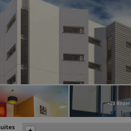
+23 Bilder
uites
+