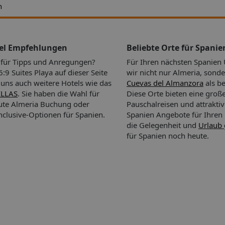
h
tel Empfehlungen
Beliebte Orte für Spanie
n für Tipps und Anregungen?
Für Ihren nächsten Spanien
9 Suites Playa auf dieser Seite
wir nicht nur Almeria, sond
i uns auch weitere Hotels wie das
Cuevas del Almanzora
als be
ILLAS
. Sie haben die Wahl für
Diese Orte bieten eine groß
nute Almeria Buchung oder
Pauschalreisen und attrakti
Inclusive-Optionen für Spanien.
Spanien Angebote für Ihren
die Gelegenheit und
Urlaub 
für Spanien noch heute.