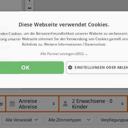
−
Diese Webseite verwendet Cookies.
t in
nden Cookies, um die Benutzerfreundlichkeit unserer Website zu verbessern.
zung unserer Webseite stimmen Sie der Verwendung von Cookies gemäß uns
dem
Richtlinie zu.
Weitere Informationen / Datenschutz
legen,
Alle Partner anzeigen
(602) →
chbar.
de ist
OK
EINSTELLUNGEN ODER ABLE
Leaflet
| ©
Op
Anreise
2 Erwachsene
·
0
Abreise
Kinder