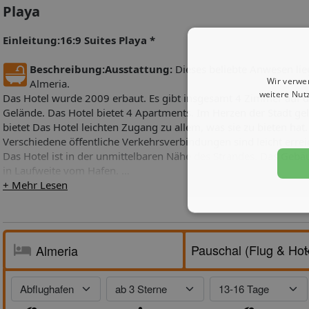
Playa
Einleitung:
16:9 Suites Playa *
Beschreibung:
Ausstattung:
Dieses beliebte Anwesen lieg
Wir verwe
Almeria.
weitere Nut
Das Hotel wurde 2009 erbaut. Es gibt insgesamt 4 Zimmer auf 
Gelände. Das Hotel bietet 4 Apartments. Im Herzen der Stadt ge
bietet Das Hotel leichten Zugang zu allem, was sie zu bieten hat.
Verschiedene öffentliche Verkehrsverbindungen sind leicht errei
Das Hotel ist in der unmittelbaren Nähe des Strandes. Das Gebäu
in Laufweite vom Hafen.
+ Mehr Lesen
Leistungen:
Verpflegung:
wie gebucht.
Zusatzinfos:
Gültigkeit:
01.11.16 - 31.10.17
---