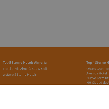
Top 5 Sterne Hotels Almeria
Top 4 Sterne H
Hotel Envía Almería Spa & Golf
Ohtels Gran Hot
Avenida Hotel
weitere 5 Sterne Hotels
Nuevo Torreluz
NH Ciudad de A
Elba Almería B
weitere 4 Stern
All Inclusive Hotels Almeria
weitere All Inclusive Hotels