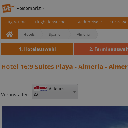
Reisemarkt
Flug & Hotel
Flughafensuche
Städtereise
Kur & We
Hotels
Spanien
Almeria
1. Hotelauswahl
2. Terminauswah
Hotel 16:9 Suites Playa - Almeria - Almer
Alltours
Veranstalter:
XALL