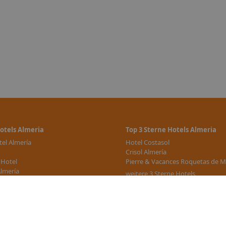
otels Almeria
Top 3 Sterne Hotels Almeria
el Almería
Hotel Costasol
Crisol Almería
 Hotel
Pierre & Vacances Roquetas de M
lmería
weitere 3 Sterne Hotels
usiness & Convention Hotel
e Hotels