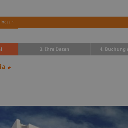
llness
l
3. Ihre Daten
4. Buchung 
ia