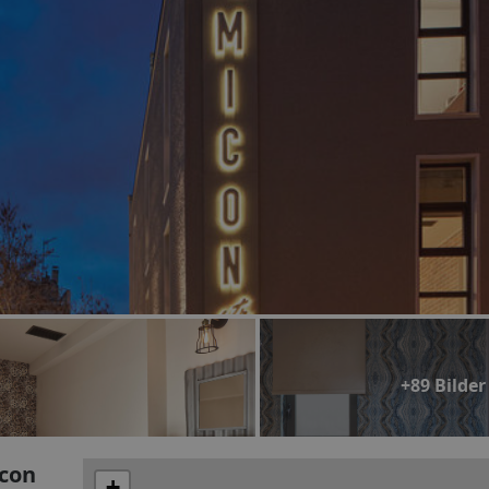
+89 Bilder
icon
+