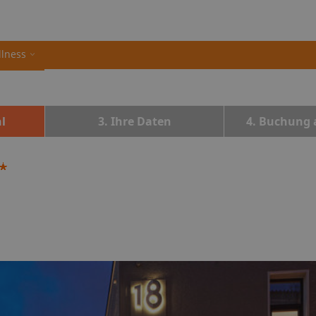
llness
l
3. Ihre Daten
4. Buchung 