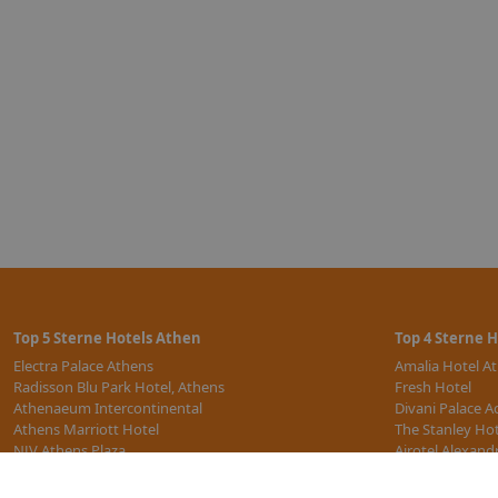
Top 5 Sterne Hotels Athen
Top 4 Sterne 
Electra Palace Athens
Amalia Hotel A
Radisson Blu Park Hotel, Athens
Fresh Hotel
Athenaeum Intercontinental
Divani Palace A
Athens Marriott Hotel
The Stanley Ho
NJV Athens Plaza
Airotel Alexand
weitere 5 Sterne Hotels
weitere 4 Stern