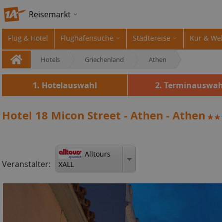
Reisemarkt
Flug & Hotel
Flughafensuche
Städtereise
Kur & We
Hotels
Griechenland
Athen
1. Hotelauswahl
2. Terminauswah
Hotel 18 Micon Street - Athen - Athen
Alltours
Veranstalter:
XALL