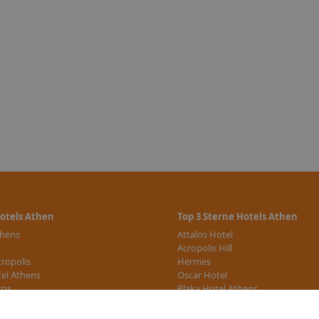
Hotels Athen
Top 3 Sterne Hotels Athen
thens
Attalos Hotel
Acropolis Hill
cropolis
Hermes
tel Athens
Oscar Hotel
ros
Plaka Hotel Athens
e Hotels
weitere 3 Sterne Hotels