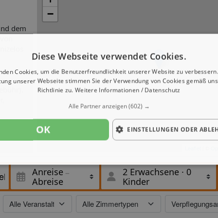
−
 und dem
 von
nizelos
Diese Webseite verwendet Cookies.
nden Cookies, um die Benutzerfreundlichkeit unserer Website zu verbessern.
zung unserer Webseite stimmen Sie der Verwendung von Cookies gemäß uns
ebühr).
Richtlinie zu.
Weitere Informationen / Datenschutz
r,
Alle Partner anzeigen
(602) →
OK
EINSTELLUNGEN ODER ABLE
et Platz
Leaflet
| ©
Op
lafsofa,
Zoll-
Anreise
2 Erwachsene
·
0
Abreise
Kinder
 sie die
hung