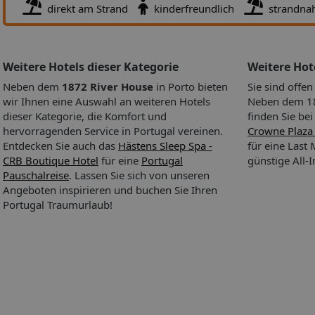
direkt am Strand
kinderfreundlich
strandna
Verpflegung:
- Café
- Bar
Weitere Hotels dieser Kategorie
Weitere Ho
Neben dem
1872 River House
in Porto bieten
Sie sind offe
Kinder:
wir Ihnen eine Auswahl an weiteren Hotels
Neben dem 187
- Kinderspielzimmer
dieser Kategorie, die Komfort und
finden Sie be
hervorragenden Service in Portugal vereinen.
Crowne Plaza
Entdecken Sie auch das
Hästens Sleep Spa -
für eine Last
CRB Boutique Hotel
für eine
Portugal
günstige All-
Pauschalreise
. Lassen Sie sich von unseren
Angeboten inspirieren und buchen Sie Ihren
Portugal Traumurlaub!