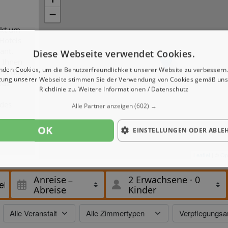
−
nkt um
Hotels
ant.
Diese Webseite verwendet Cookies.
n Ihnen
nden Cookies, um die Benutzerfreundlichkeit unserer Website zu verbessern.
gen über
zung unserer Webseite stimmen Sie der Verwendung von Cookies gemäß uns
Das
Richtlinie zu.
Weitere Informationen / Datenschutz
 des
Alle Partner anzeigen
(602) →
OK
EINSTELLUNGEN ODER ABLE
Leaflet
| ©
Op
Anreise
2 Erwachsene
·
0
Abreise
Kinder