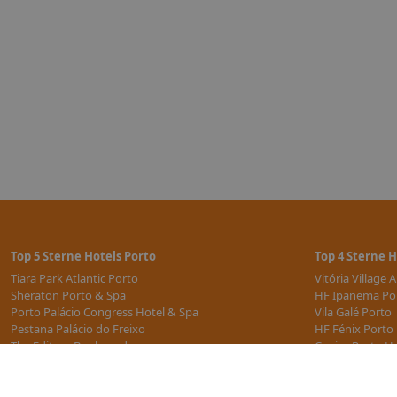
Top 5 Sterne Hotels Porto
Top 4 Sterne H
Tiara Park Atlantic Porto
Vitória Village
Sheraton Porto & Spa
HF Ipanema Po
Porto Palácio Congress Hotel & Spa
Vila Galé Porto
Pestana Palácio do Freixo
HF Fénix Porto
The Editory Boulevard
Cenica Porto Ho
weitere 5 Sterne Hotels
weitere 4 Stern
All Inclusive Hotels Porto