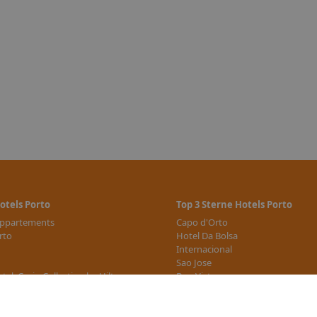
otels Porto
Top 3 Sterne Hotels Porto
 Appartements
Capo d'Orto
rto
Hotel Da Bolsa
Internacional
Sao Jose
tel, Curio Collection by Hilton
Boa-Vista
e Hotels
weitere 3 Sterne Hotels