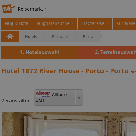
Reisemarkt
Flug & Hotel
Flughafensuche
Städtereise
Kur & We
Hotels
Portugal
Porto
1. Hotelauswahl
2. Terminauswah
Hotel 1872 River House - Porto - Porto
Alltours
Veranstalter:
XALL