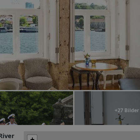
+27 Bilder
River
+