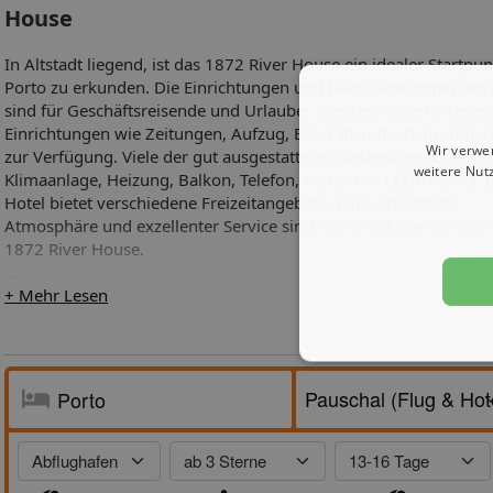
House
In Altstadt liegend, ist das 1872 River House ein idealer Startpu
Porto zu erkunden. Die Einrichtungen und Dienstleistungen des 
sind für Geschäftsreisende und Urlauber gleichermaßen interess
Einrichtungen wie Zeitungen, Aufzug, Bar, Fahrradverleih stehe
Wir verwe
zur Verfügung. Viele der gut ausgestatteten Gästezimmer verfü
weitere Nut
Klimaanlage, Heizung, Balkon, Telefon, Fernseher LCD/Plasma. 
Hotel bietet verschiedene Freizeitangebote. Eine einladende
Atmosphäre und exzellenter Service sind nur einige der Vorteile
1872 River House.
+ Mehr Lesen
Ausstattung:
- Aufzug
- Internet
- WLAN
- Videospielraum
- Klimaanlage
- Wäscheservice
- Gepäckraum