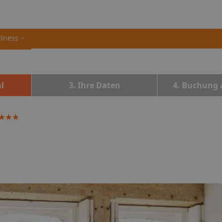
llness
l
3. Ihre Daten
4. Buchung 