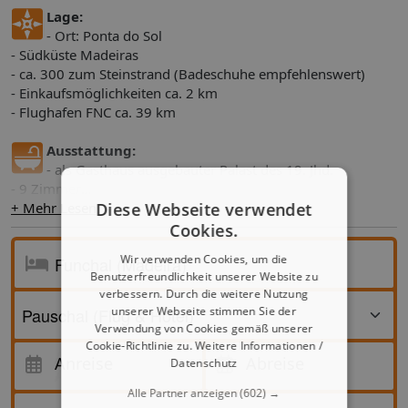
Lage:
- Ort: Ponta do Sol
- Südküste Madeiras
- ca. 300 zum Steinstrand (Badeschuhe empfehlenswert)
- Einkaufsmöglichkeiten ca. 2 km
- Flughafen FNC ca. 39 km
Ausstattung:
- als Gasthaus ausgebauter Palast des 19. Jhd.
- 9 Zimmer
Diese Webseite verwendet
- letzte Renovierung: 2019
+ Mehr Lesen
- Rezeption, Empfangsbereich, WLAN
Cookies.
- Restaurant
Wir verwenden Cookies, um die
- Bar
Benutzerfreundlichkeit unserer Website zu
- Swimmingpool mit Sonnenschirmen und -liegen (saisonal
verbessern. Durch die weitere Nutzung
und wetterabhängig)
unserer Webseite stimmen Sie der
Verwendung von Cookies gemäß unserer
Unterbringung (je nach Saison verfügbar):
Cookie-Richtlinie zu.
Weitere Informationen /
Anreise
Doppelzimmer Bad o Dusche
Anreise
Abreise
Datenschutz
Abreise
- Bad oder Dusche, WC, Föhn, Bademantel, Slipper
Alle Partner anzeigen
(602) →
- Sat-TV, Klimaanlage, Minikühlschrank, Safe, Wasserkocher,