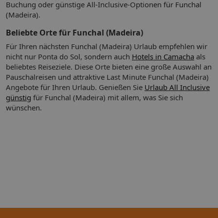
kann die Unterbringung sowohl im Haupthaus als auch im
Buchung oder günstige All-Inclusive-Optionen für Funchal
Nebengebäude erfolgen. Leider können wir keine Wünsche
(Madeira).
bezüglich Ausstattung und Lage entgegennehmen. Die
Beliebte Orte für Funchal (Madeira)
Einteilung obliegt ausschließlich dem Hotelier vor Ort.
Für Ihren nächsten Funchal (Madeira) Urlaub empfehlen wir
Verpflegung (je nach Saison verfügbar):
nicht nur Ponta do Sol, sondern auch
Hotels in Camacha
als
Frühstück
beliebtes Reiseziele. Diese Orte bieten eine große Auswahl an
- Frühstück in Buffetform
Pauschalreisen und attraktive Last Minute Funchal (Madeira)
Angebote für Ihren Urlaub.
Genießen Sie
Urlaub All Inclusive
Sonstiges:
günstig
für Funchal (Madeira) mit allem, was Sie sich
- Parkmöglichkeiten
wünschen.
- gegen Gebühr: Zimmerservice
Landeskategorie:
4 Sterne
Länderhinweis Portugal:
Touristensteuer:
Bitte beachten Sie, dass in einigen Städten und Gemeinden
eine örtliche Touristensteuer anfällt. Die Höhe der
Übernachtungssteuer richtet sich i.d.R. nach der Sterneanzahl
des gebuchten Hotels sowie der Aufenthaltsdauer. Diese