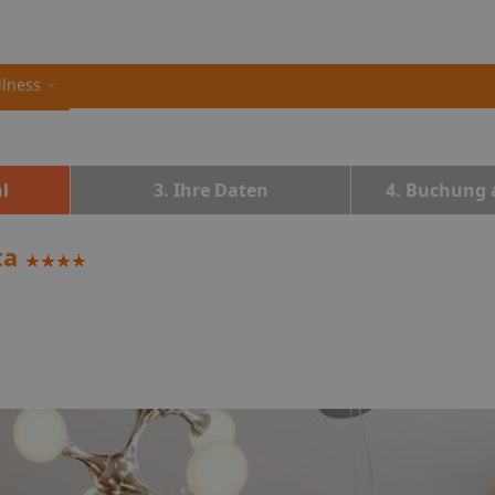
llness
l
3. Ihre Daten
4. Buchung 
ta