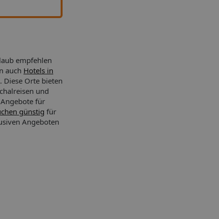
rlaub empfehlen
rn auch
Hotels in
e. Diese Orte bieten
chalreisen und
a Angebote für
uchen günstig
für
lusiven Angeboten