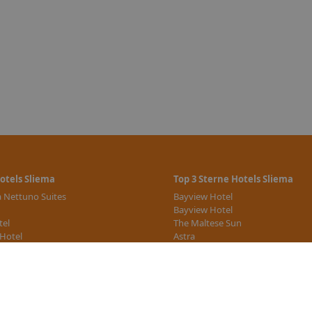
el
ach ca.
schen
otels Sliema
Top 3 Sterne Hotels Sliema
 Nettuno Suites
Bayview Hotel
Bayview Hotel
tel
The Maltese Sun
 Hotel
Astra
Carlton Hotel Malta
e Hotels
weitere 3 Sterne Hotels