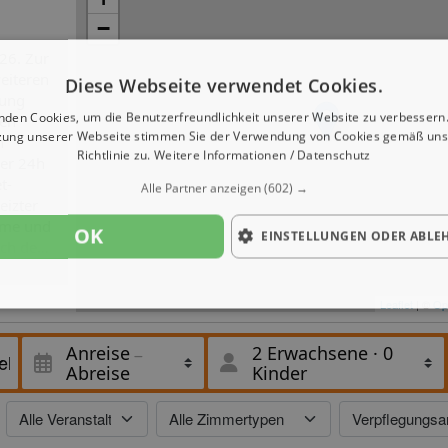
−
26. Zur
eiteren
Diese Webseite verwendet Cookies.
nung
nden Cookies, um die Benutzerfreundlichkeit unserer Website zu verbessern.
fen
zung unserer Webseite stimmen Sie der Verwendung von Cookies gemäß uns
n
Richtlinie zu.
Weitere Informationen / Datenschutz
ner 24h
t-
Alle Partner anzeigen
(602) →
eizter
irme und
OK
EINSTELLUNGEN ODER ABLE
ch des
ten zur
nen
Leaflet
| ©
Op
 zur
Anreise
2 Erwachsene
·
0
erden
Abreise
Kinder
er
t das
.