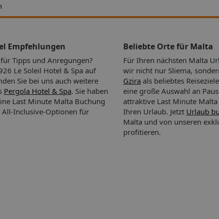
ten.
h
l finden
d auch
Getränke
tel Empfehlungen
Beliebte Orte für Malta
ein
n für Tipps und Anregungen?
Für Ihren nächsten Malta U
6 Le Soleil Hotel & Spa auf
wir nicht nur Sliema, sonde
tfernung
inden Sie bei uns auch weitere
Gzira
als beliebtes Reiseziel
theke:
as
Pergola Hotel & Spa
. Sie haben
eine große Auswahl an Paus
00 m
eine Last Minute Malta Buchung
attraktive Last Minute Malt
 All-Inclusive-Optionen für
Ihren Urlaub.
Jetzt
Urlaub b
ster
Malta und von unseren exk
profitieren.
fneter
eine
es
172
ch. Das