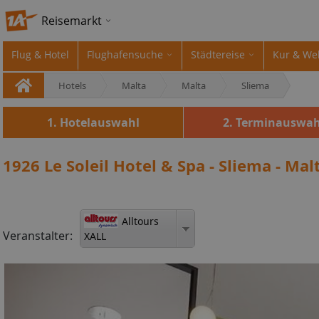
Reisemarkt
Flug & Hotel
Flughafensuche
Städtereise
Kur & We
Hotels
Malta
Malta
Sliema
1. Hotelauswahl
2. Terminauswah
1926 Le Soleil Hotel & Spa - Sliema - Mal
Alltours
Veranstalter:
XALL