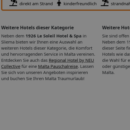
Verpflegung Frühstück wird kontinental oder vom Buffet angebo
direkt am Strand
kinderfreundlich
strandna
Mittag- und Abendessen werden als Menu oder à la carte mit
Vorspeisen, Salaten und Desserts serviert. Für Ihr leibliches Woh
Sie im Hotel ein Restaurant (mediterrane, kalorienreduzierte un
vegetarische Speisen) und eine Poolbar (geöffnet von 6 h). Als 
Weitere Hotels dieser Kategorie
Weitere Ho
werden im Hotel Wasser, Softdrinks, Kaffee und Tee, Bier und W
Neben dem
1926 Le Soleil Hotel & Spa
in
Sie sind offe
angeboten.
Sliema bieten wir Ihnen eine Auswahl an
Neben dem 192
Entfernungen Bushaltestelle: ca. 200 m Taxistand: ca. 200 m En
weiteren Hotels dieser Kategorie, die Komfort
dieser Seite f
zum Meer: ca. 200 m Nächster Zahnarzt: ca. 200 m Nächste Apo
und hervorragenden Service in Malta vereinen.
Hotels wie d
ca. 200 m Nächstes Krankenhaus: ca. 2 km Nächste Bank: ca. 2
Entdecken Sie auch das
Regional Hotel by NEU
die Wahl für 
Nächste Touristeninformation: ca. 6 km Nächstes öffentl.
Collective
für eine
Malta Pauschalreise
. Lassen
oder günstige
Transportmittel: ca. 200 m Nächster Tauch-Spot: ca. 200 m Näch
Sie sich von unseren Angeboten inspirieren
Malta.
Tauch-Shop: ca. 200 m
und buchen Sie Ihren Malta Traumurlaub!
Sport und Freizeit Im Innenbereich wartet ein 24 h pro Tag geöf
Fitnessraum auf Ihren Besuch. Im Wellnessbereich erwartet Sie 
Sauna. Hier werden auch Massagen angeboten. Für Ihr seelisch
Wohlbefinden bietet das Hotel Hitzetherapien an.
Weitere Informationen Die Unterkunft verfügt über insgesamt 
Zimmer. Check In ist ab 1500 Uhr, Check out bis 1100 Uhr mögli
Hotel ist gay-friendly.