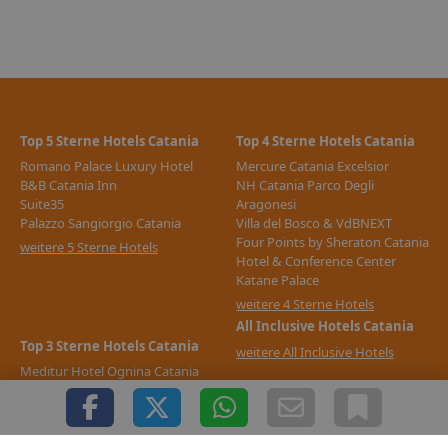
Top 5 Sterne Hotels Catania
Top 4 Sterne Hotels Catania
Romano Palace Luxury Hotel
Mercure Catania Excelsior
B&B Catania Inn
NH Catania Parco Degli
Suite35
Aragonesi
Palazzo Sangiorgio Catania
Villa del Bosco & VdBNEXT
Four Points by Sheraton Catania
weitere 5 Sterne Hotels
Hotel & Conference Center
Katane Palace
weitere 4 Sterne Hotels
All Inclusive Hotels Catania
Top 3 Sterne Hotels Catania
weitere All Inclusive Hotels
Meditur Hotel Ognina Catania
Best Western Hotel
Mediterraneo
Al Duomo inn B&B
La Ville