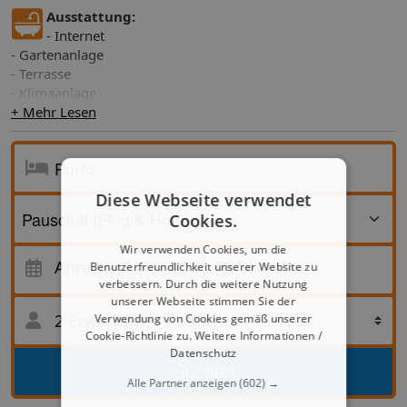
Ausstattung:
- Internet
- Gartenanlage
- Terrasse
- Klimaanlage
+ Mehr Lesen
Diese Webseite verwendet
Cookies.
Wir verwenden Cookies, um die
Anreise
Anreise
Abreise
Benutzerfreundlichkeit unserer Website zu
Abreise
verbessern. Durch die weitere Nutzung
unserer Webseite stimmen Sie der
2 Erwachsene
·
0 Kinder
Verwendung von Cookies gemäß unserer
Cookie-Richtlinie zu.
Weitere Informationen /
Datenschutz
Suche
Suchen
Alle Partner anzeigen
(602) →