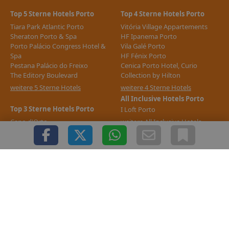
Top 5 Sterne Hotels Porto
Top 4 Sterne Hotels Porto
Tiara Park Atlantic Porto
Vitória Village Appartements
Sheraton Porto & Spa
HF Ipanema Porto
Porto Palácio Congress Hotel &
Vila Galé Porto
Spa
HF Fénix Porto
Pestana Palácio do Freixo
Cenica Porto Hotel, Curio
The Editory Boulevard
Collection by Hilton
weitere 5 Sterne Hotels
weitere 4 Sterne Hotels
All Inclusive Hotels Porto
Top 3 Sterne Hotels Porto
I Loft Porto
Capo d'Orto
weitere All Inclusive Hotels
Hotel Da Bolsa
Internacional
Sao Jose
Boa-Vista
weitere 3 Sterne Hotels
Support & Impressum
Copyright © 2000 - 2026 1A-Infosysteme.de | Content by: 1A-Reisemarkt.de |