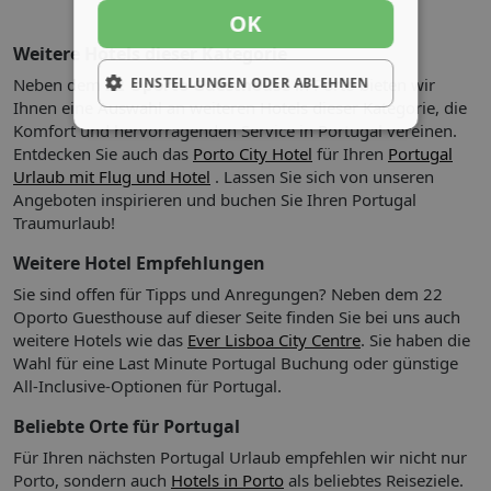
OK
Weitere Hotels dieser Kategorie
EINSTELLUNGEN ODER ABLEHNEN
Neben dem
22 Oporto Guesthouse
in Porto bieten wir
Ihnen eine Auswahl an weiteren Hotels dieser Kategorie, die
Komfort und hervorragenden Service in Portugal vereinen.
Entdecken Sie auch das
Porto City Hotel
für Ihren
Portugal
Urlaub mit Flug und Hotel
. Lassen Sie sich von unseren
Angeboten inspirieren und buchen Sie Ihren Portugal
Traumurlaub!
Weitere Hotel Empfehlungen
Sie sind offen für Tipps und Anregungen? Neben dem 22
Oporto Guesthouse auf dieser Seite finden Sie bei uns auch
weitere Hotels wie das
Ever Lisboa City Centre
. Sie haben die
Wahl für eine Last Minute Portugal Buchung oder günstige
All-Inclusive-Optionen für Portugal.
Beliebte Orte für Portugal
Für Ihren nächsten Portugal Urlaub empfehlen wir nicht nur
Porto, sondern auch
Hotels in Porto
als beliebtes Reiseziele.