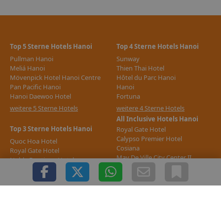
Top 5 Sterne Hotels Hanoi
Top 4 Sterne Hotels Hanoi
Pullman Hanoi
Sunway
Meliá Hanoi
Thien Thai Hotel
Mövenpick Hotel Hanoi Centre
Hôtel du Parc Hanoi
Pan Pacific Hanoi
Hanoi
Hanoi Daewoo Hotel
Fortuna
weitere 5 Sterne Hotels
weitere 4 Sterne Hotels
All Inclusive Hotels Hanoi
Top 3 Sterne Hotels Hanoi
Royal Gate Hotel
Calypso Premier Hotel
Quoc Hoa Hotel
Cosiana
Royal Gate Hotel
May De Ville City Center II
Noble Boutique Hotel
Mercure La Gare
Anise Hanoi
The Galaxy Home Hotel &
weitere All Inclusive Hotels
Apartment
weitere 3 Sterne Hotels