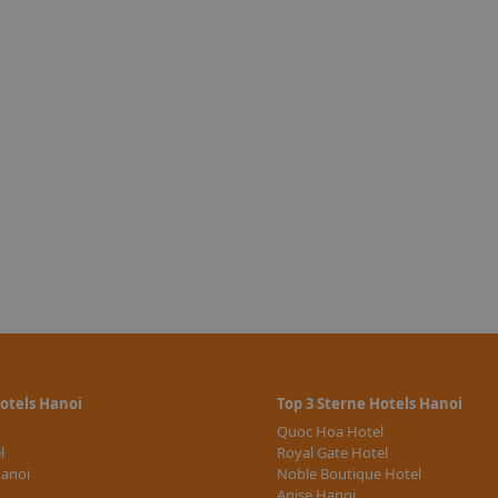
 Wetter
te, dem
des
o und
 Haus
bad,
Hotels Hanoi
Top 3 Sterne Hotels Hanoi
Quoc Hoa Hotel
l
Royal Gate Hotel
Hanoi
Noble Boutique Hotel
Anise Hanoi