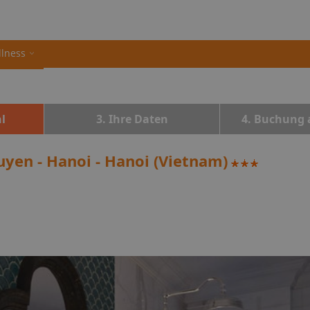
llness
l
3. Ihre Daten
4. Buchung 
yen - Hanoi - Hanoi (Vietnam)