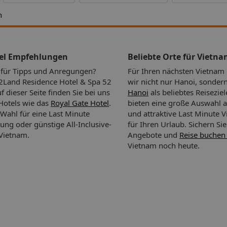
edarf
 TV-
h
z des
-
ine
ess,
tel Empfehlungen
Beliebte Orte für Vietn
 Aktive
n für Tipps und Anregungen?
Für Ihren nächsten Vietnam
en den
cht:
Land Residence Hotel & Spa 52
wir nicht nur Hanoi, sonder
 dieser Seite finden Sie bei uns
Hanoi
als beliebtes Reiseziel
ss-
Hotels wie das
Royal Gate Hotel
.
bieten eine große Auswahl a
 Wahl für eine Last Minute
und attraktive Last Minute
ng oder günstige All-Inclusive-
für Ihren Urlaub.
Sichern Sie
Vietnam.
Angebote und
Reise buchen
Vietnam noch heute.
 Bar.
e und
lt die