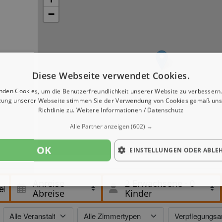
−
Diese Webseite verwendet Cookies.
nden Cookies, um die Benutzerfreundlichkeit unserer Website zu verbessern.
zung unserer Webseite stimmen Sie der Verwendung von Cookies gemäß uns
Richtlinie zu.
Weitere Informationen / Datenschutz
Alle Partner anzeigen
(602) →
OK
EINSTELLUNGEN ODER ABLE
Leaflet
| ©
Op
zur
Anreise
2 Erwachsene
·
0
Abreise
Kinder
echten
ind