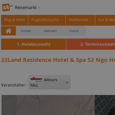
Reisemarkt
Flug & Hotel
Flughafensuche
Städtereise
Kur & We
Hotels
Vietnam
Hanoi
1. Hotelauswahl
2. Terminauswah
22Land Residence Hotel & Spa 52 Ngo Hu
Alltours
Veranstalter:
XALL