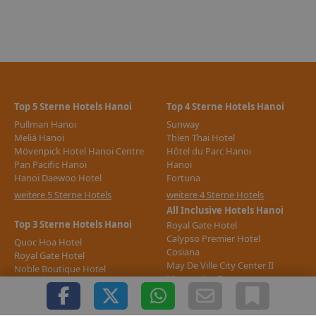
Top 5 Sterne Hotels Hanoi
Top 4 Sterne Hotels Hanoi
Pullman Hanoi
Sunway
Meliá Hanoi
Thien Thai Hotel
Mövenpick Hotel Hanoi Centre
Hôtel du Parc Hanoi
Pan Pacific Hanoi
Hanoi
Hanoi Daewoo Hotel
Fortuna
weitere 5 Sterne Hotels
weitere 4 Sterne Hotels
All Inclusive Hotels Hanoi
Top 3 Sterne Hotels Hanoi
Royal Gate Hotel
Calypso Premier Hotel
Quoc Hoa Hotel
Cosiana
Royal Gate Hotel
May De Ville City Center II
Noble Boutique Hotel
Mercure La Gare
Anise Hanoi
The Galaxy Home Hotel &
weitere All Inclusive Hotels
Apartment