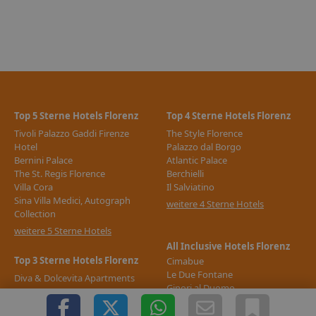
Gültigkeitszeitraum:
Diese Leistungsbeschreibung ist
gültig vom 01.11.2022 bis 31.10.2023 (Jahreskatalog
2022/2023).
Top 5 Sterne Hotels Florenz
Top 4 Sterne Hotels Florenz
Tivoli Palazzo Gaddi Firenze
The Style Florence
Hotel
Palazzo dal Borgo
Bernini Palace
Atlantic Palace
The St. Regis Florence
Berchielli
Villa Cora
Il Salviatino
Sina Villa Medici, Autograph
weitere 4 Sterne Hotels
Collection
weitere 5 Sterne Hotels
All Inclusive Hotels Florenz
Top 3 Sterne Hotels Florenz
Cimabue
Le Due Fontane
Diva & Dolcevita Apartments
Ginori al Duomo
Ascot
Desiree
The Social Hub Florence