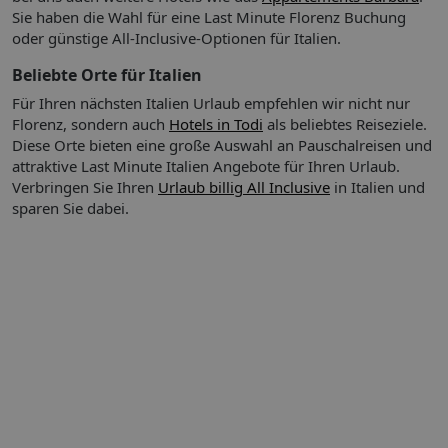
Sie haben die Wahl für eine Last Minute Florenz Buchung
Tipps & Hinweise:
oder günstige All-Inclusive-Optionen für Italien.
Tourismussteuer zahlbar vor Ort ca. 4,90 EUR/Tag
Haustiere auf Anfrage: Hunde (kostenpflichtig)
Beliebte Orte für Italien
Für Ihren nächsten Italien Urlaub empfehlen wir nicht nur
Florenz, sondern auch
Hotels in Todi
als beliebtes Reiseziele.
Doppelzimmer Medium (DB1):
Diese Orte bieten eine große Auswahl an Pauschalreisen und
in unterschiedlichen Stilen wie Inferno oder Paradiso,
attraktive Last Minute Italien Angebote für Ihren Urlaub.
21-25 qm, Doppel, Dusche, Regendusche, WC,
Verbringen Sie Ihren
Urlaub billig All Inclusive
in Italien und
Haartrockner, Minibar, TV (Smart-TV), Telefon, WLAN
sparen Sie dabei.
Verpflegung:
Frühstück: Buffet
Hinweis zu Rail & Fly:
Rail&Fly gültig bei Buchung einer
Pauschalreise ab allen deutschen Flughäfen sowie Basel und
Salzburg zur An- & Abreise innerhalb des deutschen
Streckennetzes der Deutschen Bahn (2. Klasse).