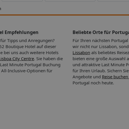
h
icht für
e
tel Empfehlungen
Beliebte Orte für Portug
 Ihrer
n für Tipps und Anregungen?
Für Ihren nächsten Portuga
2 Boutique Hotel auf dieser
wir nicht nur Lissabon, son
ie bei uns auch weitere Hotels
Lissabon
als beliebtes Reisez
Lisboa City Centre
. Sie haben die
bieten eine große Auswahl a
 Last Minute Portugal Buchung
und attraktive Last Minute 
 All-Inclusive-Optionen für
für Ihren Urlaub.
Sichern Sie
Angebote und
Reise buchen
örtliche
Portugal noch heute.
he der
es
om Gast
rz vor
solche