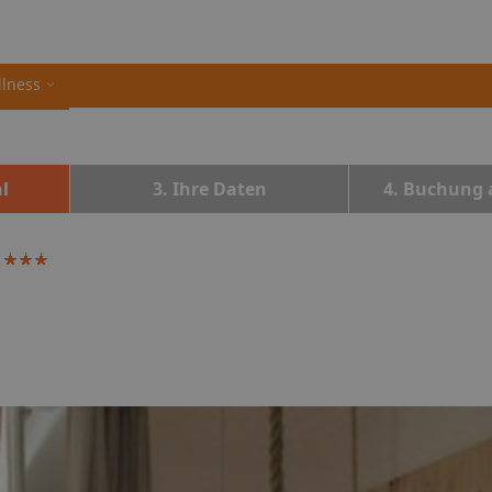
llness
l
3. Ihre Daten
4. Buchung 