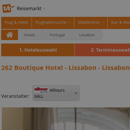
Reisemarkt
Flug & Hotel
Flughafensuche
Städtereise
Kur & We
Hotels
Portugal
Lissabon
1. Hotelauswahl
2. Terminauswah
262 Boutique Hotel - Lissabon - Lissabon
Alltours
Veranstalter:
XALL