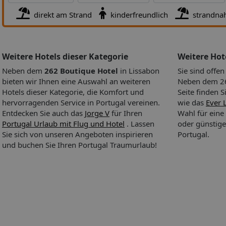
direkt am Strand
kinderfreundlich
strandna
Bitte beachten Sie, dass unsere Pauschalreisen im Allgemeinen n
Personen mit eingeschränkter Mobilität geeignet sind, sofern di
Produktbeschreibung hierzu keine abweichenden Angaben
enthält.Gerne lassen wir Ihnen aber auf Verlangen genauere
Weitere Hotels dieser Kategorie
Weitere Ho
Informationen über eine solche Eignung unter Berücksichtigung
Neben dem
262 Boutique Hotel
in Lissabon
Sie sind offe
Bedürfnisse zukommen.
bieten wir Ihnen eine Auswahl an weiteren
Neben dem 26
Hotels dieser Kategorie, die Komfort und
Seite finden S
hervorragenden Service in Portugal vereinen.
wie das
Ever 
Entdecken Sie auch das
Jorge V
für Ihren
Wahl für eine
Hinweis Übernachtungssteuer
Portugal Urlaub mit Flug und Hotel
. Lassen
oder günstige
Sie sich von unseren Angeboten inspirieren
Portugal.
Bitte beachten Sie, dass in einigen Städten und Gemeinden eine 
und buchen Sie Ihren Portugal Traumurlaub!
City Tax anfällt oder kurzfristig eingeführt werden kann. Die Hö
Übernachtungssteuer richtet sich i.d.R. nach der Sterneanzahl d
gebuchten Hotels sowie der Aufenthaltsdauer. Die Gebühr ist v
direkt im Hotel zu entrichten. Bitte informieren Sie sich daher ku
Antritt Ihrer Reise, ob in dem von Ihnen ausgewählten Ort eine 
Steuer anfällt.