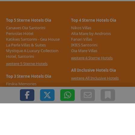
Top 5 Sterne Hotels Oia
Top 4 Sterne Hotels Oia
Canaves Oia Santorini
Nikos Villas
Perivolas Hotel
Alta Mare by Andronis
Katikies Santorini - Gea House
Fanari Villas
La Perla Villas & Suites
IKIES Santorini
Mystique A Luxury Collection
Oia Mare Villas
Hotel, Santorini
weitere 4 Sterne Hotels
weitere 5 Sterne Hotels
All Inclusive Hotels Oia
Top 3 Sterne Hotels Oia
weitere All Inclusive Hotels
Finikia Memories
Kyma Villas
Laokasti Villas & Restaurant
The Museum Spa Wellness Hotel
Caldera Premium Villas
weitere 3 Sterne Hotels
Support & Impressum