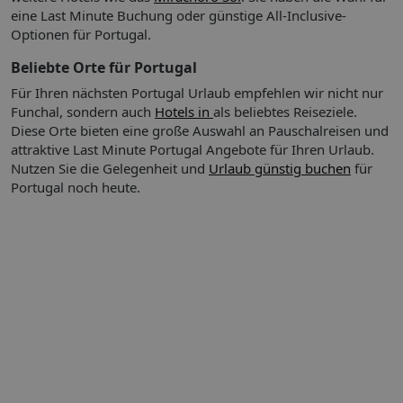
Beschreibung der Verpflegungsangebote:
eine Last Minute Buchung oder günstige All-Inclusive-
Frühstück: kontinental
Optionen für Portugal.
Abendessen
Beliebte Orte für Portugal
Für Ihren nächsten Portugal Urlaub empfehlen wir nicht nur
Funchal, sondern auch
Hotels in
als beliebtes Reiseziele.
Sport & Fitness:
Auf der Terrasse können die Gäste schönes
Diese Orte bieten eine große Auswahl an Pauschalreisen und
Wetter genießen.
attraktive Last Minute Portugal Angebote für Ihren Urlaub.
Nutzen Sie die Gelegenheit und
Urlaub günstig buchen
für
So wohnen Sie:
Das Hostel bietet private Zimmer und
Portugal noch heute.
gemischte Schlafsäle an. Die Etagenbetten in den Schlafsälen
sind mit Leselampen, Steckdosen und eingebauten
Schließfächern ausgestattet. Die Doppelzimmer sind einfach
und gemütlich eingerichtet. Die Unterkunft bietet seinen
Gästen Gemeinschaftsbäder mit Dusche ein.
1 Doppelbett, Mikrowelle, Internet: WLAN/WiFi: gegen
So wohnen Sie
Gebühr, Fernseher, Badewanne oder Dusche, Föhn
Abweichende Zimmercodierungen zu tagesaktuellen Preisen
buchbar.
Ihre Vorteile:
Bitte beachten Sie!
Bei einer Paketreise mit
internationalem Flug ist das Zug zum Flug Ticket für
Abflughäfen in Deutschland (und dem EuroAirport Basel)