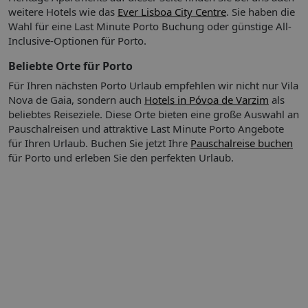
Abflughäfen in Deutschland (und dem EuroAirport Basel)
weitere Hotels wie das
Ever Lisboa City Centre
. Sie haben die
kostenfrei zubuchbar.
Wahl für eine Last Minute Porto Buchung oder günstige All-
Das Zug zum Flug Ticket gilt nicht bei:
Inclusive-Optionen für Porto.
Buchung einer reinen Flugleistung,
Buchung einer Hotelleistung ohne Flug,
Beliebte Orte für Porto
Buchung von Leistungen (z.B. Hotel, Ausflüge oder
Für Ihren nächsten Porto Urlaub empfehlen wir nicht nur Vila
Mietwagen) mit einem separat dazu gebuchten Flug
Nova de Gaia, sondern auch
Hotels in Póvoa de Varzim
als
Buchung einer Reise mit ltur (hier kann das Zug zum
beliebtes Reiseziele. Diese Orte bieten eine große Auswahl an
Flug Ticket gebührenpflichtig dazu gebucht werden)
Pauschalreisen und attraktive Last Minute Porto Angebote
Reisen von deutschen Abflughäfen zu den Zielflughäfen
für Ihren Urlaub.
Buchen Sie jetzt Ihre
Pauschalreise buchen
EuroAirport Basel und Salzburg sowie innerdeutschen
für Porto und erleben Sie den perfekten Urlaub.
Flugreisen
Abflüge von ausländischen Flughäfen, auch nicht für die
innerdeutsche Strecke bis zur Grenze
Für aus dem Ausland anreisende TUI Deutschland Gäste gilt
für Abflüge ab deutschen Flughäfen das Zug zum Flug Ticket
ab der Grenze innerhalb Deutschlands. Bei Buchung einer
Paketreise im Internet ist das Zug zum Flug Ticket bereits
inkludiert. Das Zug zum Flug Ticket ist eine Kooperation mit
der Deutschen Bahn AG.
Mehr Informationen finden Sie auf
http://www.tui.com/service-kontakt/zug-zum-flug/.