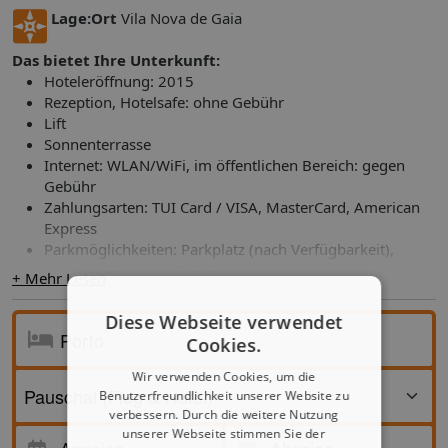
Lage:
Ort
Vila Nova de Gaia
Das bietet Ihre Unterkunft:
Hoteleröffnung: 2015
Rezeption, Hotelsafe: ohne Gebühr
Lift
Sonnenterrasse
Internet: WLAN/WiFi, im öffentlichen Bereich: gegen
Gebühr
Zahlungsarten: TUI Card / VISA, MasterCard, American
Express
Parkmöglichkeiten: Parkplatz (nach Verfügbarkeit),
unbewacht: gegen Gebühr
+ Mehr Lesen
Etagen: 3, Zimmer: 15
Landeskategorie: keine Sterneklassifizierung
Diese Webseite verwendet
Cookies.
Ihre Unterkunft bietet folgende
Verpflegungsangebote:
Wir verwenden Cookies, um die
Frühstück
Benutzerfreundlichkeit unserer Website zu
verbessern. Durch die weitere Nutzung
unserer Webseite stimmen Sie der
Anreise