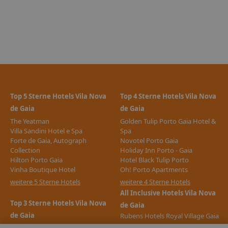
Privattransfer ist bei vielen Hotels zubuchbar.
Ausgenommen bei Individuell-Buchungen
Reiseexperten sind während Ihres Urlaubs 24 Stunden
(am Tag persönlich, telefonisch oder per E-Mail)
erreichbar.
Mietwagen von TUI CARS sind in vielen Zielgebieten
zubuchbar.
Top 5 Sterne Hotels Vila Nova
Top 4 Sterne Hotels Vila Nova
de Gaia
de Gaia
zus. Informationen:
Touristensteuer
Portugal erhebt nach
aktuellem Stand eine Touristensteuer pro Person, pro Nacht,
The Yeatman
Golden Tulip Porto Gaia Hotel &
maximal für 7 Nächte Aufenthalt, zahlbar vor Ort im
Villa Sandini Hotel e Spa
Spa
Forte de Gaia, Autograph
Novotel Porto Gaia
Hotel/Unterkunft:
Collection
Holiday Inn Porto - Gaia
EUR 2,00
Hilton Porto Gaia
Hotel Black Tulip Porto
Vinha Boutique Hotel
Oh! Porto Apartments
Einreisebestimmungen:
Einreisebestimmungen
weitere 5 Sterne Hotels
weitere 4 Sterne Hotels
Portugal
http://www.tui-
All Inclusive Hotels Vila Nova
info.de/ICAT/pdf/country/pdf/entry/1/id/PRT
Internet: WLAN/WiFi, im öffentlichen Bereich: gegen
Top 3 Sterne Hotels Vila Nova
Gebühr
de Gaia
de Gaia
Wesentliche Eigenschaften Ihres Hotels:
Zahlungsarten: TUI Card / VISA, MasterCard, American
Ausstattung
Rubens Hotels Royal Village Gaia
Express