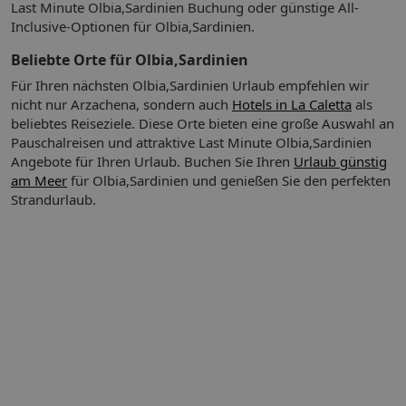
Frühstück
Last Minute Olbia,Sardinien Buchung oder günstige All-
Inclusive-Optionen für Olbia,Sardinien.
Beschreibung der Verpflegungsangebote:
Beliebte Orte für Olbia,Sardinien
Frühstück: Buffet
Für Ihren nächsten Olbia,Sardinien Urlaub empfehlen wir
nicht nur Arzachena, sondern auch
Hotels in La Caletta
als
beliebtes Reiseziele. Diese Orte bieten eine große Auswahl an
Bar
Pauschalreisen und attraktive Last Minute Olbia,Sardinien
Angebote für Ihren Urlaub.
Buchen Sie Ihren
Urlaub günstig
am Meer
für Olbia,Sardinien und genießen Sie den perfekten
Sport & Fitness:
Auf der Terrasse können die Gäste schönes
Strandurlaub.
Wetter genießen.
So wohnen Sie:
Die Zimmer sind mit einem Telefon, einem
Fernseher und einer Minibar (gegen Gebühr) ausgestattet.
WLAN ist kostenfrei verfügbar. Im Badezimmer, mit einer
Dusche ausgestattet, steht ein Haartrockner zur Verfügung.
So wohnen Sie
1 Zustellbett, Minibar: gegen Gebühr, Internet:
WLAN/WiFi: gegen Gebühr, Fernseher, Badewanne oder
Dusche, Föhn