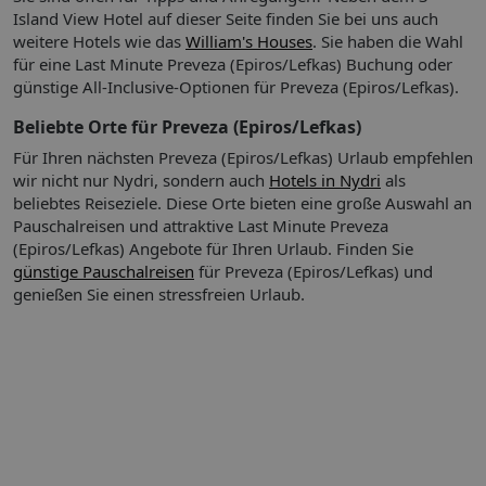
Nichtraucherzimmer.
Island View Hotel auf dieser Seite finden Sie bei uns auch
So wohnen Sie
weitere Hotels wie das
William's Houses
. Sie haben die Wahl
Doppelbett
für eine Last Minute Preveza (Epiros/Lefkas) Buchung oder
günstige All-Inclusive-Optionen für Preveza (Epiros/Lefkas).
Abweichende Zimmercodierungen zu tagesaktuellen Preisen
buchbar.
Beliebte Orte für Preveza (Epiros/Lefkas)
Für Ihren nächsten Preveza (Epiros/Lefkas) Urlaub empfehlen
Ihre Vorteile:
Bitte beachten Sie!
Bei einer Paketreise mit
wir nicht nur Nydri, sondern auch
Hotels in Nydri
als
internationalem Flug ist das Zug zum Flug Ticket für
beliebtes Reiseziele. Diese Orte bieten eine große Auswahl an
Abflughäfen in Deutschland (und dem EuroAirport Basel)
Pauschalreisen und attraktive Last Minute Preveza
kostenfrei zubuchbar.
(Epiros/Lefkas) Angebote für Ihren Urlaub.
Finden Sie
Das Zug zum Flug Ticket gilt nicht bei:
günstige Pauschalreisen
für Preveza (Epiros/Lefkas) und
Buchung einer reinen Flugleistung,
genießen Sie einen stressfreien Urlaub.
Buchung einer Hotelleistung ohne Flug,
Buchung von Leistungen (z.B. Hotel, Ausflüge oder
Mietwagen) mit einem separat dazu gebuchten Flug
Buchung einer Reise mit ltur (hier kann das Zug zum
Flug Ticket gebührenpflichtig dazu gebucht werden)
Reisen von deutschen Abflughäfen zu den Zielflughäfen
EuroAirport Basel und Salzburg sowie innerdeutschen
Flugreisen
Abflüge von ausländischen Flughäfen, auch nicht für die