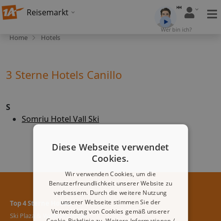
Reisemarkt
Wer bin ich?
Home
Hotels
3 Sterne Hotels Canillo
S
Somriu Hotel Vall Ski
Diese Webseite verwendet
Cookies.
Wir verwenden Cookies, um die
Benutzerfreundlichkeit unserer Website zu
verbessern. Durch die weitere Nutzung
unserer Webseite stimmen Sie der
Top 4 Sterne Hotels
Verwendung von Cookies gemäß unserer
Ski Plaza & Wellness Hotel
Cookie-Richtlinie zu.
Weitere Informationen /