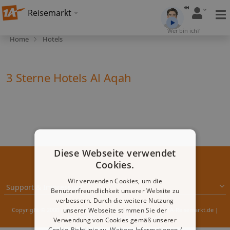
Reisemarkt
Wer bin ich?
Home
Hotels
3 Sterne Hotels Al Aqah
Diese Webseite verwendet
Cookies.
Wir verwenden Cookies, um die
Support & Impressum
Benutzerfreundlichkeit unserer Website zu
verbessern. Durch die weitere Nutzung
Copyright © 2000 - 2026 1A-Infosysteme.de | Content by: 1A-Reisemarkt.de |
unserer Webseite stimmen Sie der
06.08.2026
| CFo: No|PATH ( 0.448)
Verwendung von Cookies gemäß unserer
Cookie-Richtlinie zu.
Weitere Informationen /