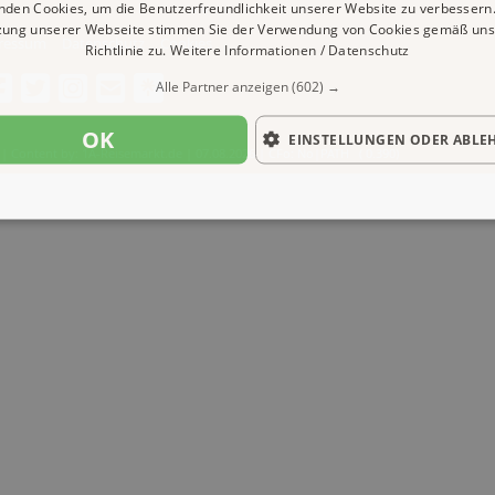
nden Cookies, um die Benutzerfreundlichkeit unserer Website zu verbessern.
zung unserer Webseite stimmen Sie der Verwendung von Cookies gemäß uns
ressum
Datenschutz
Cookies
Richtlinie zu.
Weitere Informationen / Datenschutz
Alle Partner anzeigen
(602) →
OK
EINSTELLUNGEN ODER ABLE
| Content by: 1A-Reisemarkt.de | 07.08.2026
| CFo: No|PATH ( 0.390)