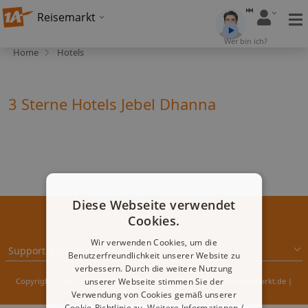
Reisemarkt
Wer bin ich?
Home
Hotels
3 Sterne Hotels Jebel Dhanna
Diese Webseite verwendet
Cookies.
Wir verwenden Cookies, um die
Support & Impressum
Benutzerfreundlichkeit unserer Website zu
verbessern. Durch die weitere Nutzung
Copyright © 2000 - 2026 1A-Infosysteme.de | Content by: 1A-Reisemarkt.de |
unserer Webseite stimmen Sie der
09.08.2026
| CFo: No|PATH ( 0.477)
Verwendung von Cookies gemäß unserer
Cookie-Richtlinie zu.
Weitere Informationen /