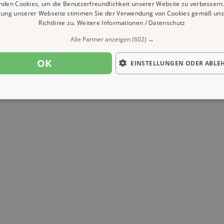
nden Cookies, um die Benutzerfreundlichkeit unserer Website zu verbessern.
zung unserer Webseite stimmen Sie der Verwendung von Cookies gemäß uns
Richtlinie zu.
Weitere Informationen / Datenschutz
| Content by: 1A-Reisemarkt.de | 07.08.2026
| CFo: No|PATH ( 0.678)
Alle Partner anzeigen
(602) →
OK
EINSTELLUNGEN ODER ABLE