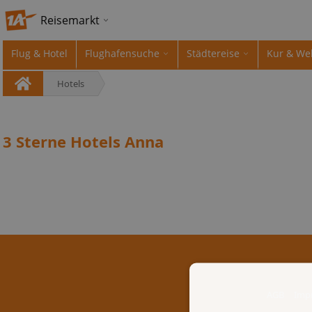
Reisemarkt
Flug & Hotel
Flughafensuche
Städtereise
Kur & We
Hotels
3 Sterne Hotels Anna
AGB
Imp