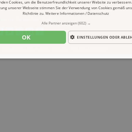
nden Cookies, um die Benutzerfreundlichkeit unserer Website zu verbessern.
zung unserer Webseite stimmen Sie der Verwendung von Cookies gemäß uns
Richtlinie zu.
Weitere Informationen / Datenschutz
ressum
Datenschutz
Cookies
Alle Partner anzeigen
(602) →
OK
EINSTELLUNGEN ODER ABLE
| Content by: 1A-Reisemarkt.de | 07.08.2026
| CFo: No|PATH ( 0.386)