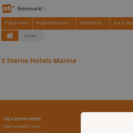
Reisemarkt
Flug & Hotel
Flughafensuche
Städtereise
Kur & We
Hotels
3 Sterne Hotels Marina
Top 4 Sterne Hotels
Marinus Beach Hotel