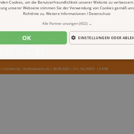
nden Cookies, um die Benutzerfreundlichkeit unserer Website zu verbessern.
zung unserer Webseite stimmen Sie der Verwendung von Cookies gemäß uns
Richtlinie zu.
Weitere Informationen / Datenschutz
Alle Partner anzeigen
(602) →
OK
EINSTELLUNGEN ODER ABLE
ressum
Datenschutz
Cookies
| Content by: 1A-Reisemarkt.de | 08.08.2026
| CFo: No|PATH ( 0.418)