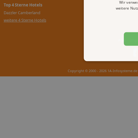
Wir verwe
Top 4 Sterne Hotels
weitere Nut
Dazzler Camberland
weitere 4 Sterne Hotels
AGB
Imp
Copyright © 2000 - 2026 1A-Infosysteme.de 