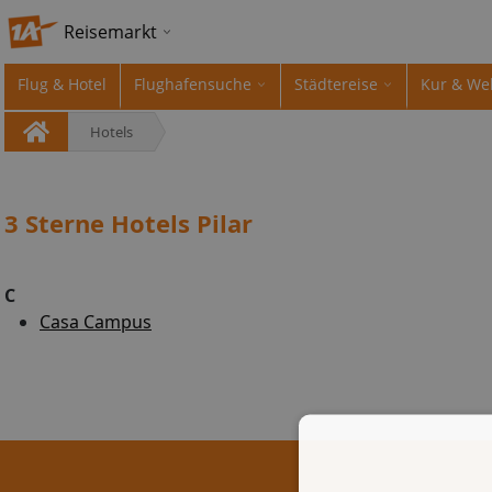
Reisemarkt
Flug & Hotel
Flughafensuche
Städtereise
Kur & We
Hotels
3 Sterne Hotels Pilar
C
Casa Campus