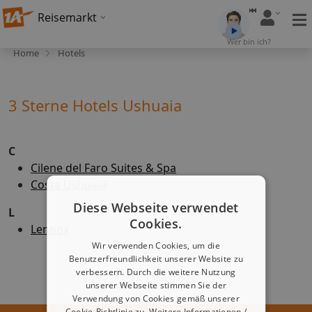
Reisemarkt
Wer bin ich?
Home
Hotels
3 Sterne Hotels Ushuaia
C
Cilene del Faro Suites & Spa
Costa Ushuaia
Diese Webseite verwendet
L
Cookies.
Lennox
Wir verwenden Cookies, um die
Benutzerfreundlichkeit unserer Website zu
verbessern. Durch die weitere Nutzung
unserer Webseite stimmen Sie der
Verwendung von Cookies gemäß unserer
Cookie-Richtlinie zu.
Weitere Informationen /