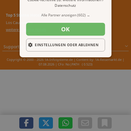
Datenschutz
Top 5 Sterne Hotels
Alle Partner anzeigen
(602) →
Los Cauquenes
OK
weitere 5 Sterne Hotels
EINSTELLUNGEN ODER ABLEHNEN
Support & Impressum
Copyright © 2000 - 2026 1A-Infosysteme.de | Content by: 1A-Reisemarkt.de |
07.08.2026
| CFo: No|PATH ( 0.523)