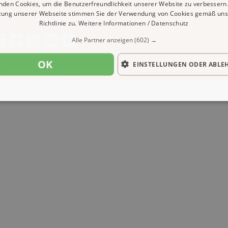
nden Cookies, um die Benutzerfreundlichkeit unserer Website zu verbessern.
zung unserer Webseite stimmen Sie der Verwendung von Cookies gemäß uns
ressum
Datenschutz
Cookies
Richtlinie zu.
Weitere Informationen / Datenschutz
Alle Partner anzeigen
(602) →
OK
EINSTELLUNGEN ODER ABLE
| Content by: 1A-Reisemarkt.de | 06.08.2026
| CFo: No|PATH ( 0.479)