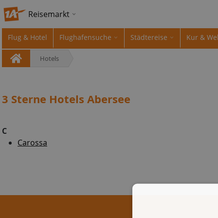
Reisemarkt
Flug & Hotel
Flughafensuche
Städtereise
Kur & We
Hotels
3 Sterne Hotels Abersee
C
Carossa