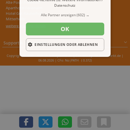
Alte Post/ Posthotel
Datenschutz
Aparthotel Ferienalm
Hotel Gut Raunerhof
Alle Partner anzeigen
(602) →
Mitterhofer
weitere 4 Sterne Hotels
OK
Support & Impressum
EINSTELLUNGEN ODER ABLEHNEN
Copyright © 2000 - 2026 1A-Infosysteme.de | Content by: 1A-Reisemarkt.de |
06.08.2026
| CFo: No|PATH ( 0.372)