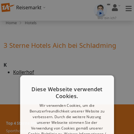
Reisemarkt
Wer bin ich?
Home
Hotels
3 Sterne Hotels Aich bei Schladming
K
Kollerhof
Diese Webseite verwendet
Cookies.
Wir verwenden Cookies, um die
Benutzerfreundlichkeit unserer Website zu
verbessern. Durch die weitere Nutzung
unserer Webseite stimmen Sie der
Top 4 Sterne Hotels
Verwendung von Cookies gemäß unserer
Sporthotel Royer
Cookie-Richtlinie zu.
Weitere Informationen /