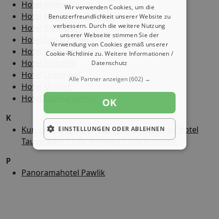
Hotel Alpenblick
Wir verwenden Cookies, um die
Hotel Alpenhaus Evianquelle
Benutzerfreundlichkeit unserer Website zu
verbessern. Durch die weitere Nutzung
Hotel Bärenhof
unserer Webseite stimmen Sie der
Hotel Das Gastein
Verwendung von Cookies gemäß unserer
Hotel Helenenburg
Cookie-Richtlinie zu.
Weitere Informationen /
Hotel Hirschen
Datenschutz
Hotel Lindenhof
Alle Partner anzeigen
(602) →
Hotel Mozart
Hotel Salzburgerhof
OK
K
Kur- und Sporthotel Alpina - Hotel Alpina / Hotel
EINSTELLUNGEN ODER ABLEHNEN
Tauernblick / Villa Angelika / Villa Frohsinn
P
Panoramahotel Pawlik