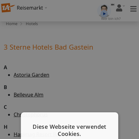
Reisemarkt
Wer bin ich?
Home
Hotels
3 Sterne Hotels Bad Gastein
A
Astoria Garden
B
Bellevue Alm
C
Christophorus
Diese Webseite verwendet
H
Cookies.
Hapimag Resort Bad Gastein