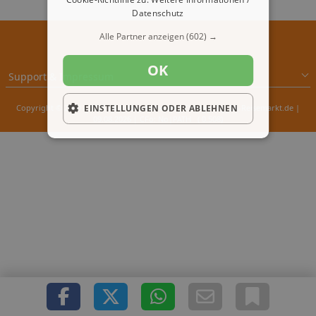
Datenschutz
Alle Partner anzeigen
(602) →
OK
Support & Impressum
Copyright © 2000 - 2026 1A-Infosysteme.de | Content by: 1A-Reisemarkt.de |
EINSTELLUNGEN ODER ABLEHNEN
09.08.2026
| CFo: No|PATH ( 0.508)