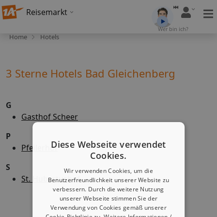
Reisemarkt
Wer bin ich?
Home
Hotels
3 Sterne Hotels Bad Gleichenberg
G
Gasthof Scheer
P
Diese Webseite verwendet
Pfeilerhof
Cookies.
S
Wir verwenden Cookies, um die
St. Hubertushof
Benutzerfreundlichkeit unserer Website zu
verbessern. Durch die weitere Nutzung
unserer Webseite stimmen Sie der
Verwendung von Cookies gemäß unserer
Cookie-Richtlinie zu.
Weitere Informationen /