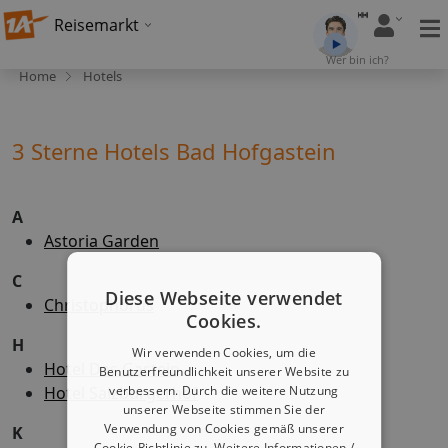
Reisemarkt
Wer bin ich?
Home
Hotels
3 Sterne Hotels Bad Hofgastein
A
Astoria Garden
C
Diese Webseite verwendet
Christophorus
Cookies.
H
Wir verwenden Cookies, um die
Hotel Das Gastein
Benutzerfreundlichkeit unserer Website zu
Hotel Salzburgerhof
verbessern. Durch die weitere Nutzung
unserer Webseite stimmen Sie der
Verwendung von Cookies gemäß unserer
K
Cookie-Richtlinie zu.
Weitere Informationen /