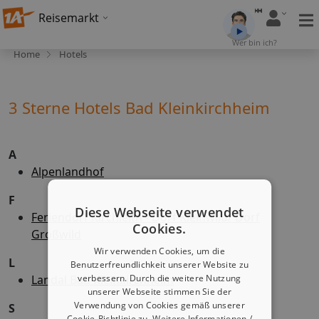
Reisemarkt
Wer bin ich?
Home
Hotels
3 Sterne Hotels Bad Kleinkirchheim
A
Alpenlandhof
F
Diese Webseite verwendet
Feriendorf Kirchleitn - Dorf Kleinwild/ Dorf
Cookies.
Großwild
Wir verwenden Cookies, um die
L
Benutzerfreundlichkeit unserer Website zu
Landal Bad Kleinkirchheim
verbessern. Durch die weitere Nutzung
unserer Webseite stimmen Sie der
Verwendung von Cookies gemäß unserer
S
Cookie-Richtlinie zu.
Weitere Informationen /