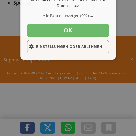
Sportalm
Datenschutz
Alle Partner anzeigen
(602) →
OK
EINSTELLUNGEN ODER ABLEHNEN
Support & Impressum
Copyright © 2000 - 2026 1A-Infosysteme.de | Content by: 1A-Reisemarkt.de |
07.08.2026
| CFo: No|PATH ( 0.450)