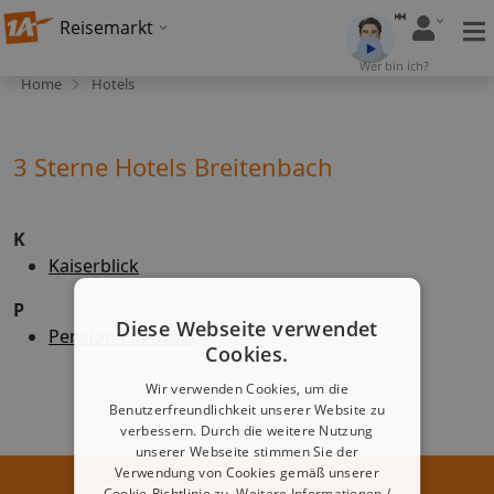
Reisemarkt
Wer bin ich?
Home
Hotels
3 Sterne Hotels Breitenbach
K
Kaiserblick
P
Diese Webseite verwendet
Pension Edelweiß
Cookies.
Wir verwenden Cookies, um die
Benutzerfreundlichkeit unserer Website zu
verbessern. Durch die weitere Nutzung
unserer Webseite stimmen Sie der
Verwendung von Cookies gemäß unserer
Cookie-Richtlinie zu.
Weitere Informationen /