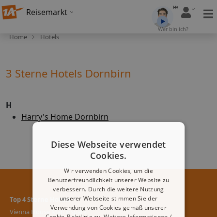
Reisemarkt
Wer bin ich?
Home
Hotels
3 Sterne Hotels Dornbirn
H
Harry's Home Dornbirn
Diese Webseite verwendet
Cookies.
Wir verwenden Cookies, um die
Benutzerfreundlichkeit unserer Website zu
verbessern. Durch die weitere Nutzung
unserer Webseite stimmen Sie der
Top 4 Sterne Hotels
Verwendung von Cookies gemäß unserer
Vienna House Martinspark
Cookie-Richtlinie zu.
Weitere Informationen /